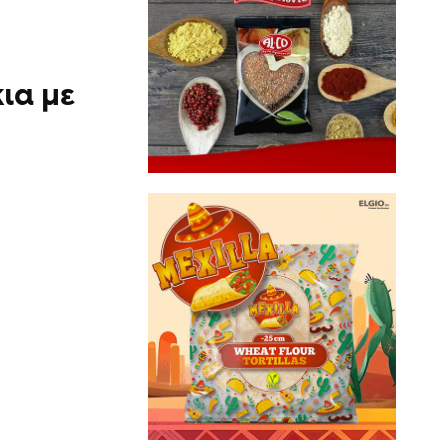
ια με