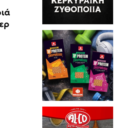
ριά
περ