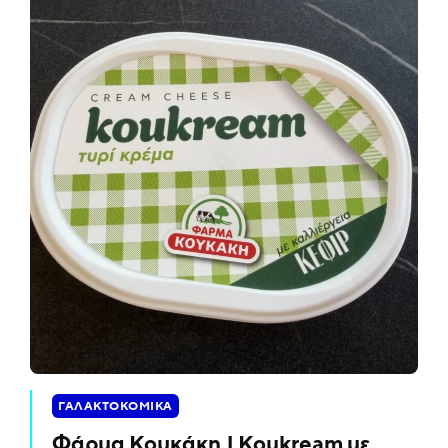
ΓΑΛΑΚΤΟΚΟΜΙΚΆ
Φάρμα Κουκάκη | Koukream με