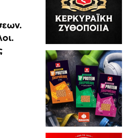
σεων.
οι.
ς