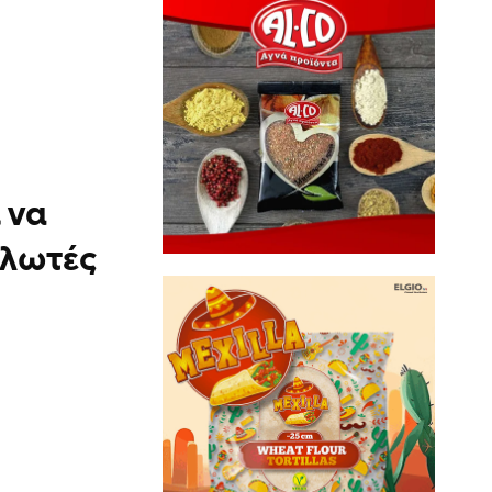
 να
αλωτές