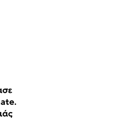
ασε
ate.
ιάς