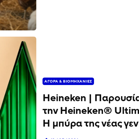
ΑΓΟΡΆ & ΒΙΟΜΗΧΑΝΊΕΣ
Heineken | Παρουσί
την Heineken® Ultim
Η μπύρα της νέας γεν