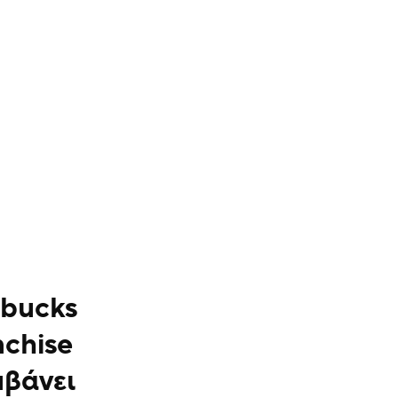
rbucks
nchise
μβάνει