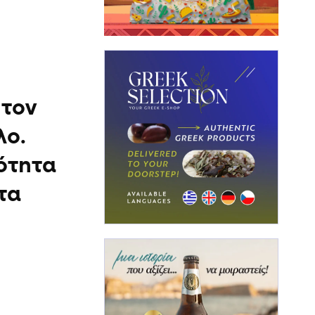
 τον
λο.
ότητα
τα