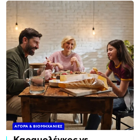
ΑΓΟΡΆ & ΒΙΟΜΗΧΑΝΊΕΣ
Καραμολέγκος vs