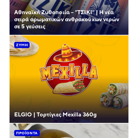
Αθηναϊκή Ζυθοποιία – “ΤΣΙΚΙ” | Η νέα
σειρά αρωματικών ανθρακούχων νερών
σε 5 γεύσεις
ΖΎΜΗ
ELGIO | Τορτίγιες Mexilla 360g
ΠΡΟΪΌΝΤΑ