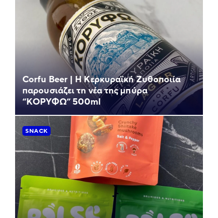
Corfu Beer | Η Κερκυραϊκή Ζυθοποιία
παρουσιάζει τη νέα της μπύρα
“ΚΟΡΥΦΩ” 500ml
SNACK