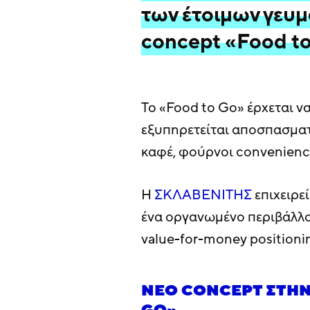
των έτοιμων γευμ
concept «Food t
Το «Food to Go» έρχεται ν
εξυπηρετείται αποσπασματ
καφέ, φούρνοι convenience 
Η
ΣΚΛΑΒΕΝΙΤΗΣ
επιχειρε
ένα οργανωμένο περιβάλλον
value-for-money positioni
ΝΈΟ CONCEPT ΣΤΗΝ