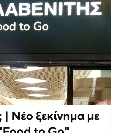
 | Νέο ξεκίνημα με
"Food to Go"