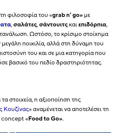
στη φιλοσοφία του «
grab n’ go»
με
ματα
,
σαλάτες
,
σάντουιτς
και
επιδόρπια
,
ατανάλωση. Ωστόσο, το κρίσιμο στοίχημα
ν μεγάλη ποικιλία, αλλά στη δύναμη του
πιστοσύνη του και σε μια κατηγορία που
ύσε βασικό του πεδίο δραστηριότητας.
τα στοιχεία, η αξιοποίηση της
ς Κουζίνας
» αναμένεται να αποτελέσει τη
 concept «
Food to Go»
.