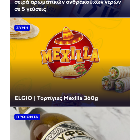
σειρά αρωματικών ανθρακούχων νερών
σε 5 γεύσεις
ΖΎΜΗ
ELGIO | Τορτίγιες Mexilla 360g
ΠΡΟΪΌΝΤΑ