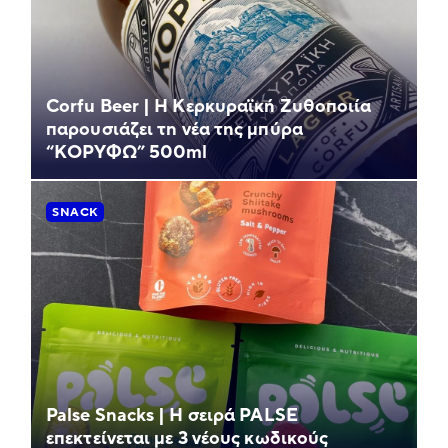
Corfu Beer | Η Κερκυραϊκή Ζυθοποιία
παρουσιάζει τη νέα της μπύρα
“ΚΟΡΥΦΩ” 500ml
SNACK
Palse Snacks | Η σειρά PALSE
επεκτείνεται με 3 νέους κωδικούς