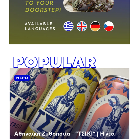
POPULAR
ΝΕΡΌ
Αθηναϊκή Ζυθοποιία – “ΤΣΙΚΙ” | Η νέα