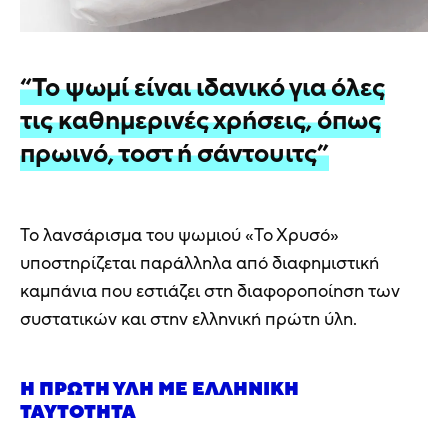
“Το ψωμί είναι ιδανικό για όλες
τις καθημερινές χρήσεις, όπως
πρωινό, τοστ ή σάντουιτς”
Το λανσάρισμα του ψωμιού «Το Χρυσό»
υποστηρίζεται παράλληλα από διαφημιστική
καμπάνια που εστιάζει στη διαφοροποίηση των
συστατικών και στην ελληνική πρώτη ύλη.
Η ΠΡΏΤΗ ΎΛΗ ΜΕ ΕΛΛΗΝΙΚΉ
ΤΑΥΤΌΤΗΤΑ