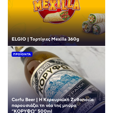
ELGIO | Τορτίγιες Mexilla 360g
ΠΡΟΪΌΝΤΑ
Corfu Beer | Η Κερκυραϊκή Ζυθοποιία
παρουσιάζει τη νέα της μπύρα
“ΚΟΡΥΦΩ” 500ml