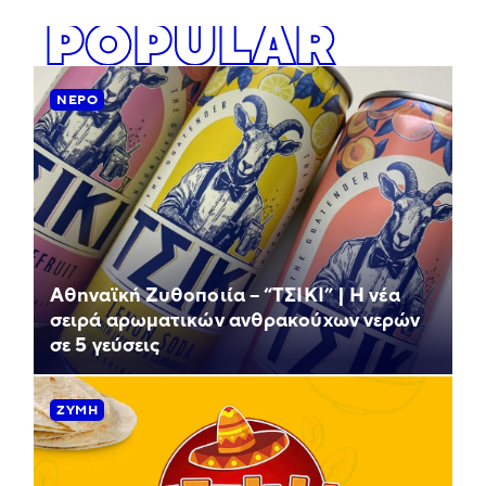
POPULAR
ΝΕΡΌ
Αθηναϊκή Ζυθοποιία – “ΤΣΙΚΙ” | Η νέα
σειρά αρωματικών ανθρακούχων νερών
σε 5 γεύσεις
ΖΎΜΗ