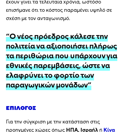
έχουν γίνει τα τελευταία χρόνια, ωστόσο
επισήμανε ότι το κόστος παραμένει υψηλό σε
σχέση με τον ανταγωνισμό.
“Ο νέος πρόεδρος κάλεσε την
πολιτεία να αξιοποιήσει πλήρως
τα περιθώρια που υπάρχουν για
εθνικές παρεμβάσεις, ώστε να
ελαφρύνει το φορτίο των
παραγωγικών μονάδων”
ΕΠΊΛΟΓΟΣ
Για την σύγκριση με την κατάσταση στις
προηγμένες χώρες όπως
ΗΠΑ, Ισραήλ
ή
Κίνα