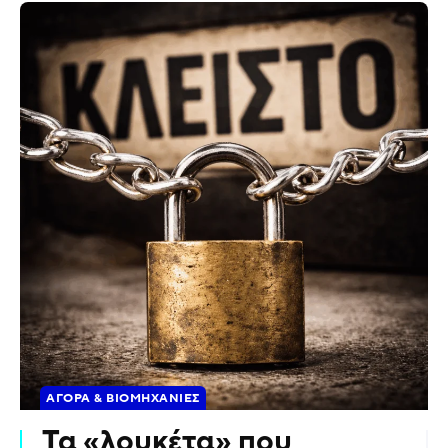
ΑΓΟΡΆ & ΒΙΟΜΗΧΑΝΊΕΣ
Τα «λουκέτα» που