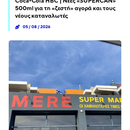
Coca-Cola HBC | Νέες «SUPERCAN»
500ml για τη «ζεστή» αγορά και τους
νέους καταναλωτές
05 / 08 / 2026