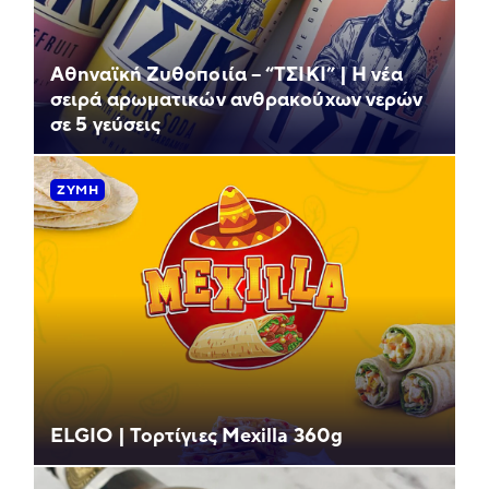
Αθηναϊκή Ζυθοποιία – “ΤΣΙΚΙ” | Η νέα
σειρά αρωματικών ανθρακούχων νερών
σε 5 γεύσεις
ΖΎΜΗ
ELGIO | Τορτίγιες Mexilla 360g