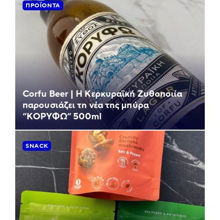
ΠΡΟΪΌΝΤΑ
Corfu Beer | Η Κερκυραϊκή Ζυθοποιία
παρουσιάζει τη νέα της μπύρα
“ΚΟΡΥΦΩ” 500ml
SNACK