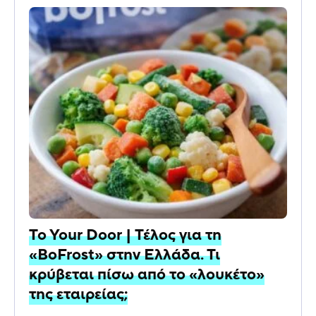
To Your Door | Τέλος για τη
«BoFrost» στην Ελλάδα. Τι
κρύβεται πίσω από το «λουκέτο»
της εταιρείας;