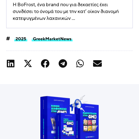
Η BoFrost, ένα brand που για δεκαετίες έχει
συνδέσει το όνομά του με την κατ’ οίκον διανομή
κατεψυγμένων λαχανικών ...
2025
GreekMarketNews