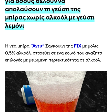
για όσους θέλουν να
απολαύσουν τη γεύση της
μπίρας χωρίς αλκοόλ με γεύση
λεμόνι
Η νέα μπίρα
“Άνευ”
Σαγκουίνι της
FIX
με μόλις
0,5% αλκοόλ, στοχεύει σε ένα κοινό που αναζητά
επιλογές με μειωμένη περιεκτικότητα σε αλκοόλ.