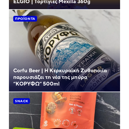
ELGIO | Τορτίγιες Mexilla 360g
ΠΡΟΪΌΝΤΑ
Corfu Beer | Η Κερκυραϊκή Ζυθοποιία
παρουσιάζει τη νέα της μπύρα
“ΚΟΡΥΦΩ” 500ml
SNACK