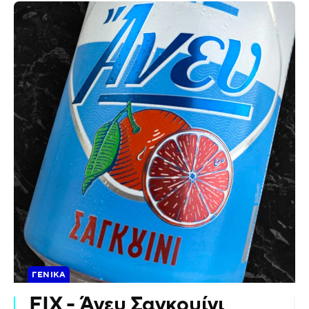
ΓΕΝΙΚΆ
FIX - Άνευ Σαγκουίνι