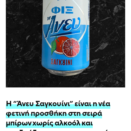
H “Άνευ Σαγκουίνι” είναι η νέα
φετινή προσθήκη στη σειρά
μπίρων χωρίς αλκοόλ και