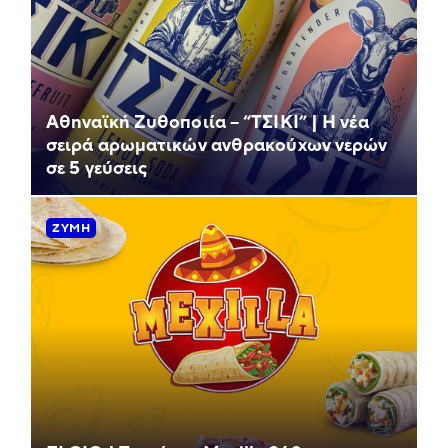
Αθηναϊκή Ζυθοποιία – “ΤΣΙΚΙ” | Η νέα
σειρά αρωματικών ανθρακούχων νερών
σε 5 γεύσεις
ΖΎΜΗ