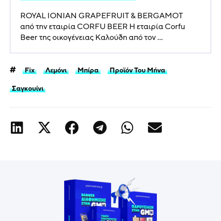
ROYAL IONIAN GRAPEFRUIT & BERGAMOT
από την εταιρία CORFU BEER H εταιρία Corfu
Beer της οικογένειας Καλούδη από τον ...
Fix
Λεμόνι
Μπίρα
Προϊόν Του Μήνα
Σαγκουίνι