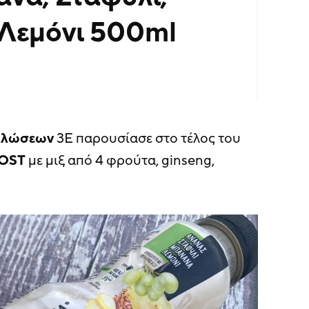
Λεμόνι 500ml
αλώσεων
3Ε παρουσίασε στο τέλος του
OST
με μιξ από 4 φρούτα, ginseng,