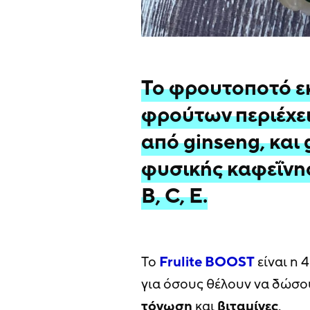
Το φρουτοποτό ε
φρούτων περιέχε
από ginseng, και 
φυσικής καφεΐνης
B, C, E.
Το
Frulite BOOST
είναι η 
για όσους θέλουν να δώσο
τόνωση
και
βιταμίνες
.