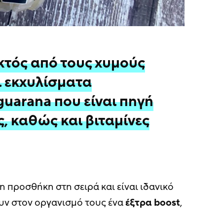
κτός από τους χυμούς
ι εκχυλίσματα
guarana που είναι πηγή
, καθώς και βιταμίνες
4η προσθήκη στη σειρά και είναι ιδανικό
υν στον οργανισμό τους ένα
έξτρα
boost
,