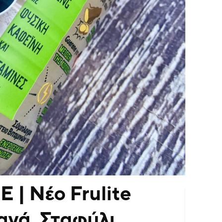
E | Νέο Frulite
ανά, Σταφύλι,