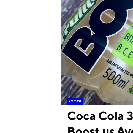
ΧΥΜΟΊ
Coca Cola 3
Boost με Αν