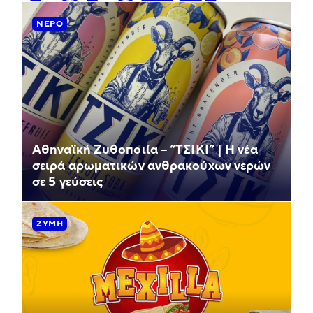
ΝΕΡΌ
Αθηναϊκή Ζυθοποιία – “ΤΣΙΚΙ” | Η νέα
σειρά αρωματικών ανθρακούχων νερών
σε 5 γεύσεις
ΖΎΜΗ