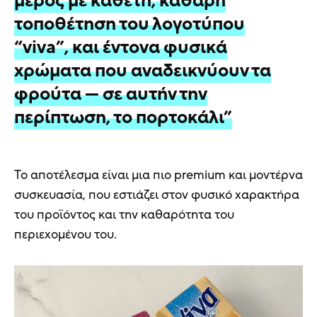
μέρος με κάθετη, καθαρή
τοποθέτηση του λογοτύπου
“viva”, και έντονα φυσικά
χρώματα που αναδεικνύουν τα
φρούτα — σε αυτήν την
περίπτωση, το πορτοκάλι”
Το αποτέλεσμα είναι μια πιο premium και μοντέρνα
συσκευασία, που εστιάζει στον φυσικό χαρακτήρα
του προϊόντος και την καθαρότητα του
περιεχομένου του.