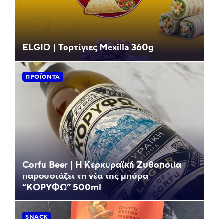
ELGIO | Τορτίγιες Mexilla 360g
ΠΡΟΪΌΝΤΑ
Corfu Beer | Η Κερκυραϊκή Ζυθοποιία
παρουσιάζει τη νέα της μπύρα
“ΚΟΡΥΦΩ” 500ml
SNACK