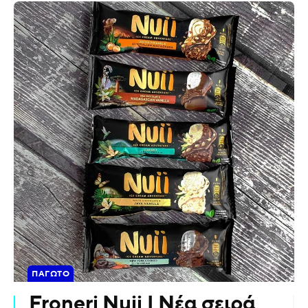
ΠΑΓΩΤΌ
Froneri Nuii | Νέα σειρά