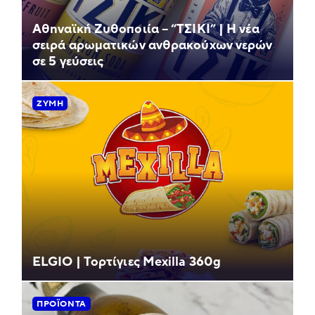
Αθηναϊκή Ζυθοποιία – “ΤΣΙΚΙ” | Η νέα
σειρά αρωματικών ανθρακούχων νερών
σε 5 γεύσεις
ΖΎΜΗ
ELGIO | Τορτίγιες Mexilla 360g
ΠΡΟΪΌΝΤΑ