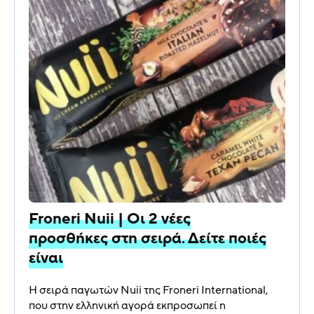
Froneri Nuii | Οι 2 νέες
προσθήκες στη σειρά. Δείτε ποιές
είναι
Η σειρά παγωτών Nuii της Froneri International,
που στην ελληνική αγορά εκπροσωπεί η