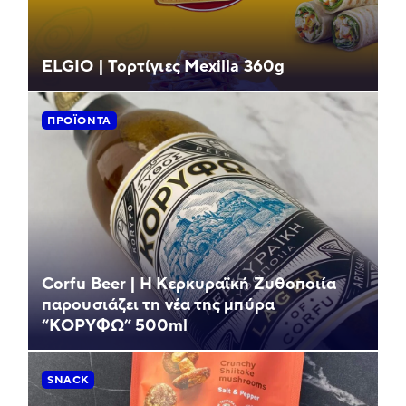
ELGIO | Τορτίγιες Mexilla 360g
ΠΡΟΪΌΝΤΑ
Corfu Beer | Η Κερκυραϊκή Ζυθοποιία
παρουσιάζει τη νέα της μπύρα
“ΚΟΡΥΦΩ” 500ml
SNACK