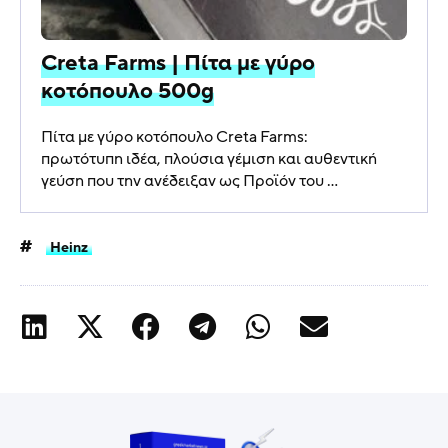
Creta Farms | Πίτα με γύρο
κοτόπουλο 500g
Πίτα με γύρο κοτόπουλο Creta Farms:
πρωτότυπη ιδέα, πλούσια γέμιση και αυθεντική
γεύση που την ανέδειξαν ως Προϊόν του ...
Heinz