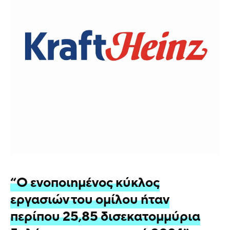
“Ο ενοποιημένος κύκλος
εργασιών του ομίλου ήταν
περίπου 25,85 δισεκατομμύρια