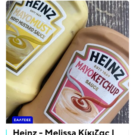
ΣΆΛΤΣΕΣ
Heinz - Melissa Κίκιζας |