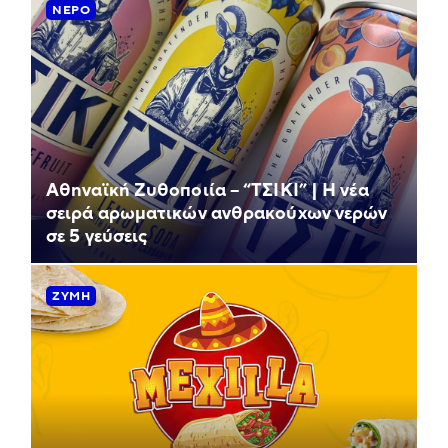
ΝΕΡΌ
Αθηναϊκή Ζυθοποιία – “ΤΣΙΚΙ” | Η νέα
σειρά αρωματικών ανθρακούχων νερών
σε 5 γεύσεις
ΖΎΜΗ