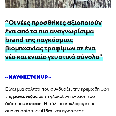
“Οι νέες προσθήκες αξιοποιούν
ένα από τα πιο αναγνωρίσιμα
brand της παγκόσμιας
βιομηχανίας τροφίμων σε ένα
νέο και ενιαίο γευστικό σύνολο”
«MAYOKETCHUP»
Είναι μια σάλτσα που συνδυάζει την κρεμώδη υφή
της
μαγιονέζας
με τη γλυκόξινη ένταση του
διάσημου
κέτσαπ
. Η σάλτσα κυκλοφορεί σε
συσκευασία των
415ml
και προσφέρει