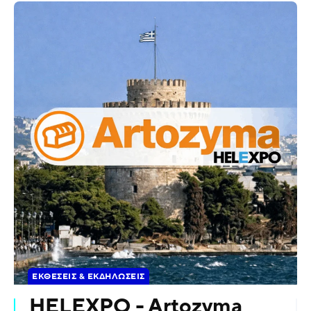
ΕΚΘΈΣΕΙΣ & ΕΚΔΗΛΏΣΕΙΣ
HELEXPO - Artozyma