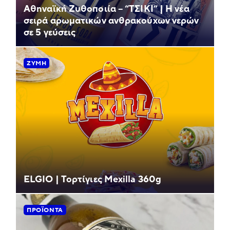
Αθηναϊκή Ζυθοποιία – “ΤΣΙΚΙ” | Η νέα
σειρά αρωματικών ανθρακούχων νερών
σε 5 γεύσεις
ΖΎΜΗ
ELGIO | Τορτίγιες Mexilla 360g
ΠΡΟΪΌΝΤΑ