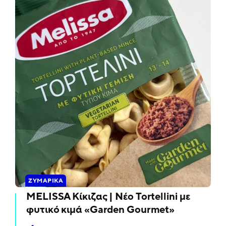
ΖΥΜΑΡΙΚΆ
MELISSA Κίκιζας | Νέο Tortellini με
φυτικό κιμά «Garden Gourmet»