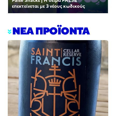
Palse Snacks | Η σειρά PALSE
επεκτείνεται με 3 νέους κωδικούς
ΝΕΑ ΠΡΟΪΟΝΤΑ