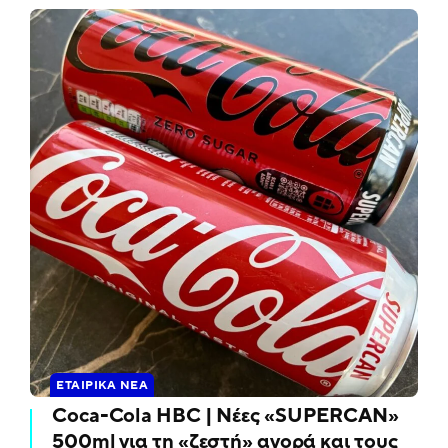
ΕΤΑΙΡΙΚΆ ΝΈΑ
Coca-Cola HBC | Νέες «SUPERCAN»
500ml για τη «ζεστή» αγορά και τους