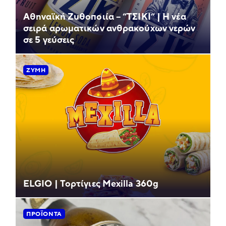
Αθηναϊκή Ζυθοποιία – “ΤΣΙΚΙ” | Η νέα
σειρά αρωματικών ανθρακούχων νερών
σε 5 γεύσεις
ΖΎΜΗ
ELGIO | Τορτίγιες Mexilla 360g
ΠΡΟΪΌΝΤΑ