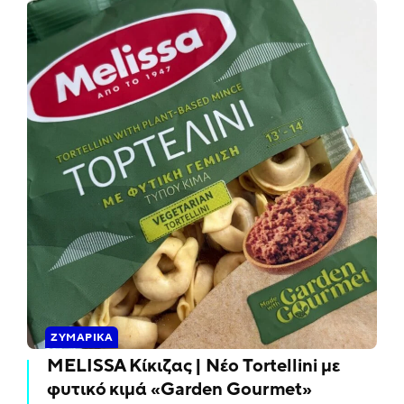
ΖΥΜΑΡΙΚΆ
MELISSA Κίκιζας | Νέο Tortellini με
φυτικό κιμά «Garden Gourmet»