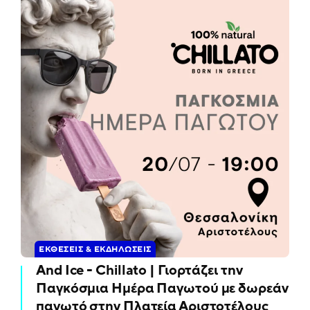
ΕΚΘΈΣΕΙΣ & ΕΚΔΗΛΏΣΕΙΣ
And Ice - Chillato | Γιορτάζει την
Παγκόσμια Ημέρα Παγωτού με δωρεάν
παγωτό στην Πλατεία Αριστοτέλους