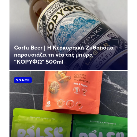
Corfu Beer | Η Κερκυραϊκή Ζυθοποιία
παρουσιάζει τη νέα της μπύρα
“ΚΟΡΥΦΩ” 500ml
SNACK