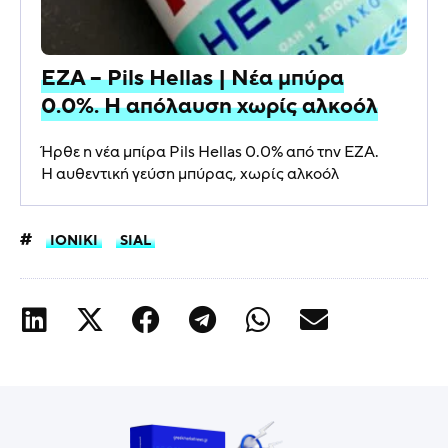
ΕΖΑ – Pils Hellas | Νέα μπύρα
0.0%. Η απόλαυση χωρίς αλκοόλ
Ήρθε η νέα μπίρα Pils Hellas 0.0% από την ΕΖΑ.
Η αυθεντική γεύση μπύρας, χωρίς αλκοόλ
IONIKI
SIAL