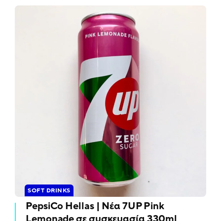
SOFT DRINKS
PepsiCo Hellas | Νέα 7UP Pink
Lemonade σε συσκευασία 330ml