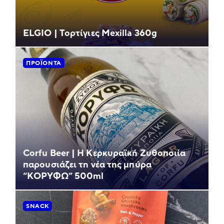
ELGIO | Τορτίγιες Mexilla 360g
ΠΡΟΪΌΝΤΑ
Corfu Beer | Η Κερκυραϊκή Ζυθοποιία
παρουσιάζει τη νέα της μπύρα
“ΚΟΡΥΦΩ” 500ml
SNACK