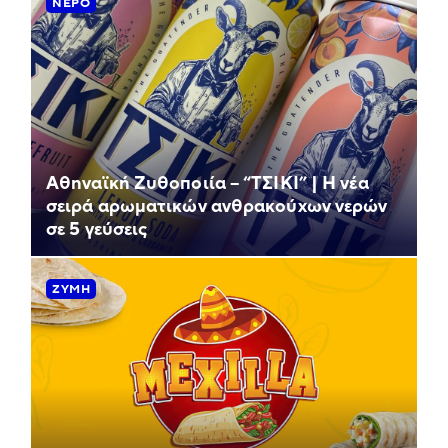
ΝΕΡΌ
Αθηναϊκή Ζυθοποιία – “ΤΣΙΚΙ” | Η νέα
σειρά αρωματικών ανθρακούχων νερών
σε 5 γεύσεις
ΖΎΜΗ