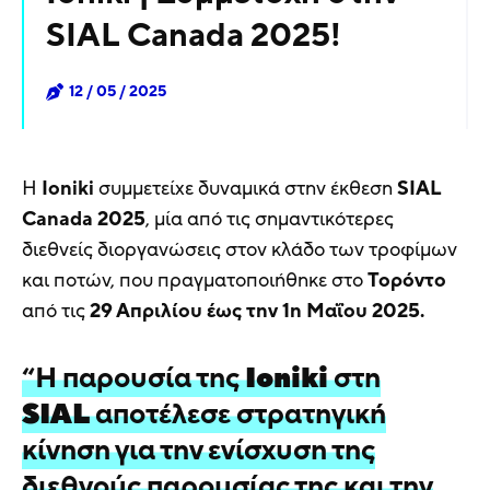
SIAL Canada 2025!
12 / 05 / 2025
Η
Ioniki
συμμετείχε δυναμικά στην έκθεση
SIAL
Canada 2025
, μία από τις σημαντικότερες
διεθνείς διοργανώσεις στον κλάδο των τροφίμων
και ποτών, που πραγματοποιήθηκε στο
Τορόντο
από τις
29 Απριλίου έως την 1η Μαΐου 2025.
“Η παρουσία της
Ioniki
στη
SIAL
αποτέλεσε στρατηγική
κίνηση για την ενίσχυση της
διεθνούς παρουσίας της και την