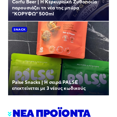
Corfu Beer | Η Κερκυραϊκή Ζυθοποιία
παρουσιάζει τη νέα της μπύρα
“ΚΟΡΥΦΩ” 500ml
SNACK
Palse Snacks | Η σειρά PALSE
επεκτείνεται με 3 νέους κωδικούς
ΝΕΑ ΠΡΟΪΟΝΤΑ