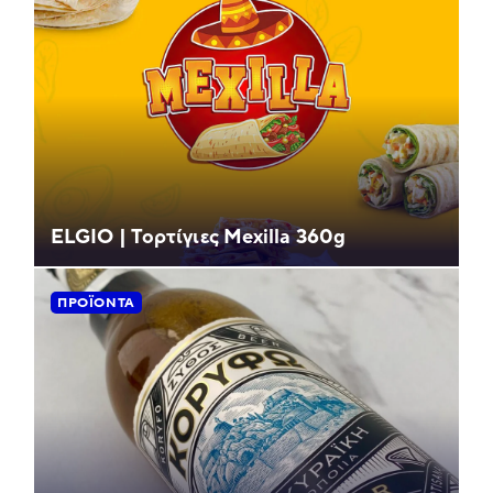
ELGIO | Τορτίγιες Mexilla 360g
ΠΡΟΪΌΝΤΑ