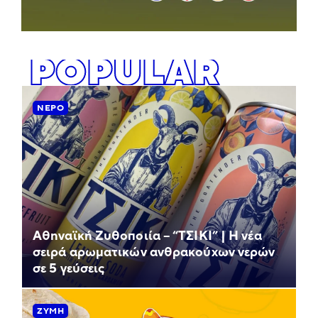
POPULAR
ΝΕΡΌ
Αθηναϊκή Ζυθοποιία – “ΤΣΙΚΙ” | Η νέα
σειρά αρωματικών ανθρακούχων νερών
σε 5 γεύσεις
ΖΎΜΗ