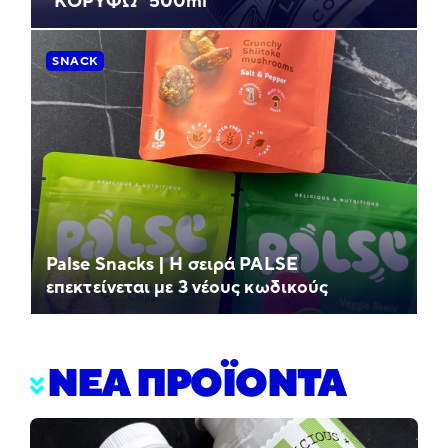
“ΚΟΡΥΦΩ” 500ml
SNACK
Palse Snacks | Η σειρά PALSE
επεκτείνεται με 3 νέους κωδικούς
ΝΕΑ ΠΡΟΪΟΝΤΑ