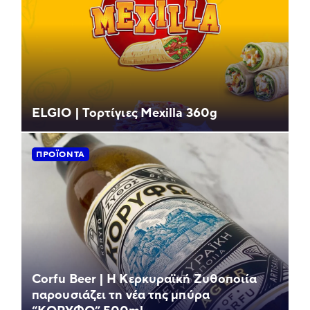
ELGIO | Τορτίγιες Mexilla 360g
ΠΡΟΪΌΝΤΑ
Corfu Beer | Η Κερκυραϊκή Ζυθοποιία
παρουσιάζει τη νέα της μπύρα