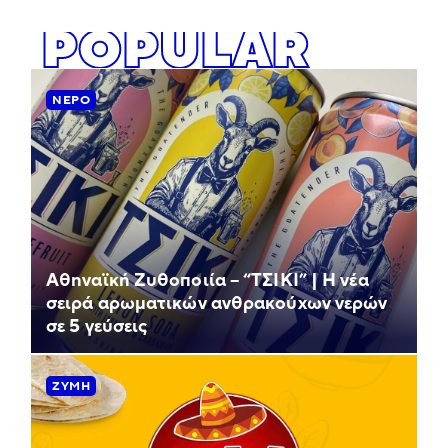
POPULAR
ΝΕΡΌ
Αθηναϊκή Ζυθοποιία – “ΤΣΙΚΙ” | Η νέα
σειρά αρωματικών ανθρακούχων νερών
σε 5 γεύσεις
ΖΎΜΗ