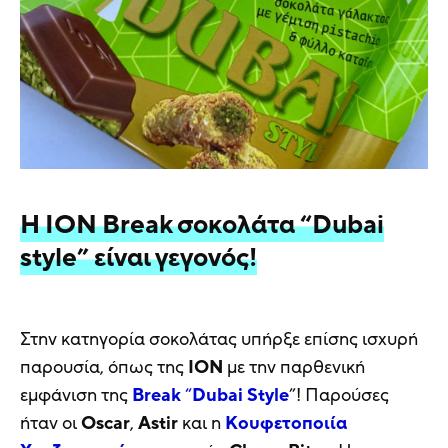
Η ΙΟΝ Break σοκολάτα “Dubai
style” είναι γεγονός!
Στην κατηγορία σοκολάτας υπήρξε επίσης ισχυρή
παρουσία, όπως της
ΙΟΝ
με την παρθενική
εμφάνιση της
Break
“
Dubai
Style
”! Παρούσες
ήταν οι
Oscar
,
Astir
και η
Κουφετοποιία