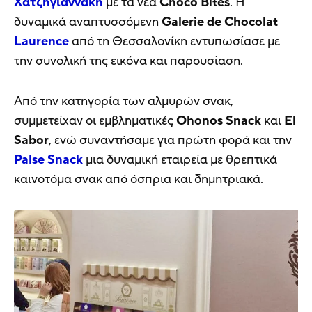
Χατζηγιαννάκη
με τα νέα
Choco
Bites
. H
δυναμικά αναπτυσσόμενη
Galerie
de
Chocolat
Laurence
από τη Θεσσαλονίκη εντυπωσίασε με
την συνολική της εικόνα και παρουσίαση.
Από την κατηγορία των αλμυρών σνακ,
συμμετείχαν οι εμβληματικές
Ohonos
Snack
και
El
Sabor
, ενώ συναντήσαμε για πρώτη φορά και την
Palse Snack
μια δυναμική εταιρεία με θρεπτικά
καινοτόμα σνακ από όσπρια και δημητριακά.