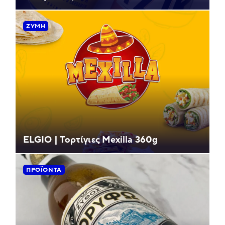
ΖΎΜΗ
ELGIO | Τορτίγιες Mexilla 360g
ΠΡΟΪΌΝΤΑ