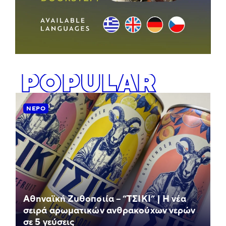
POPULAR
ΝΕΡΌ
Αθηναϊκή Ζυθοποιία – “ΤΣΙΚΙ” | Η νέα
σειρά αρωματικών ανθρακούχων νερών
σε 5 γεύσεις