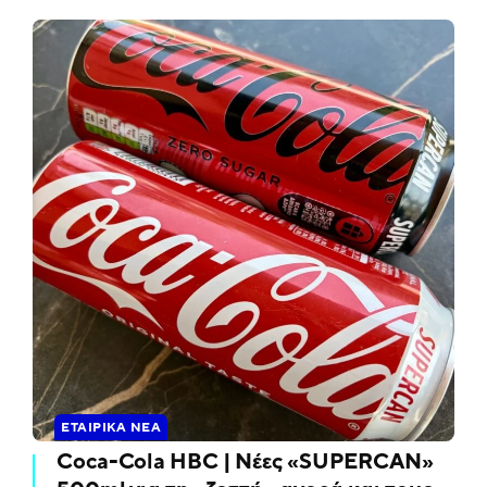
ΕΤΑΙΡΙΚΆ ΝΈΑ
Coca-Cola HBC | Νέες «SUPERCAN»