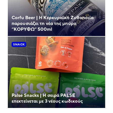
Corfu Beer | Η Κερκυραϊκή Ζυθοποιία
παρουσιάζει τη νέα της μπύρα
“ΚΟΡΥΦΩ” 500ml
SNACK
Palse Snacks | Η σειρά PALSE
επεκτείνεται με 3 νέους κωδικούς