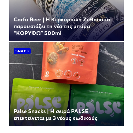
Corfu Beer | Η Κερκυραϊκή Ζυθοποιία
παρουσιάζει τη νέα της μπύρα
“ΚΟΡΥΦΩ” 500ml
SNACK
Palse Snacks | Η σειρά PALSE
επεκτείνεται με 3 νέους κωδικούς