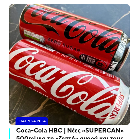
ΕΤΑΙΡΙΚΆ ΝΈΑ
Coca-Cola HBC | Νέες «SUPERCAN»
500ml για τη «ζεστή» αγορά και τους