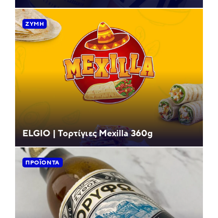
ΖΎΜΗ
ELGIO | Τορτίγιες Mexilla 360g
ΠΡΟΪΌΝΤΑ