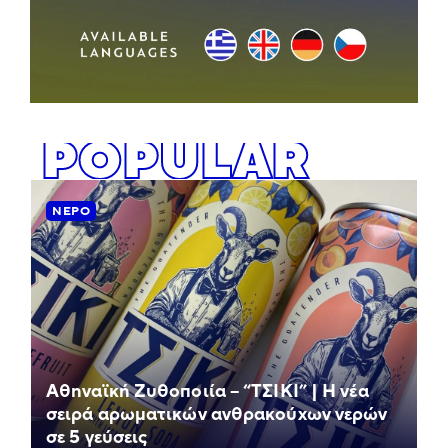
POPULAR
ΝΕΡΌ
Αθηναϊκή Ζυθοποιία – “ΤΣΙΚΙ” | Η νέα
σειρά αρωματικών ανθρακούχων νερών
σε 5 γεύσεις