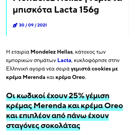
μπισκότα Lacta 156g
30 / 09 / 2021
Η εταιρία
Mondelez Hellas
, κάτοχος των
εμπορικών σημάτων
Lacta
, κυκλοφόρησε στην
Ελληνική αγορά νέα σειρά
γεμιστά cookies με
κρέμα Merenda
και
κρέμα Oreo
.
Οι κωδικοί έχουν 25% γέμιση
κρέμας Merenda και κρέμα Oreo
και επιπλέον από πάνω έχουν
σταγόνες σοκολάτας