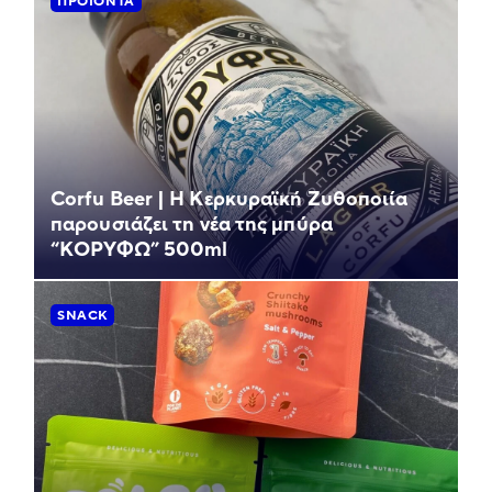
ΠΡΟΪΌΝΤΑ
Corfu Beer | Η Κερκυραϊκή Ζυθοποιία
παρουσιάζει τη νέα της μπύρα
“ΚΟΡΥΦΩ” 500ml
SNACK