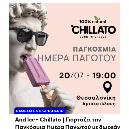
ΕΚΘΈΣΕΙΣ & ΕΚΔΗΛΏΣΕΙΣ
And Ice - Chillato | Γιορτάζει την
Παγκόσμια Ημέρα Παγωτού με δωρεάν