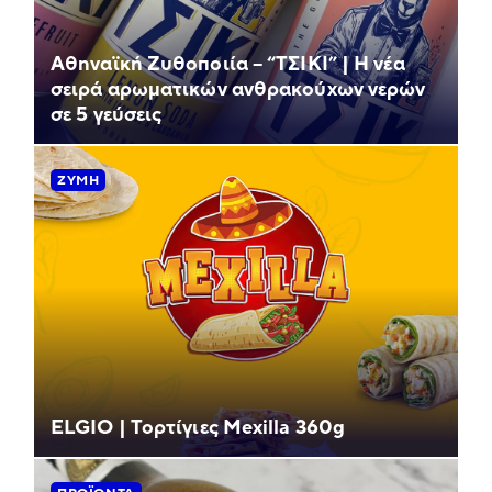
Αθηναϊκή Ζυθοποιία – “ΤΣΙΚΙ” | Η νέα
σειρά αρωματικών ανθρακούχων νερών
σε 5 γεύσεις
ΖΎΜΗ
ELGIO | Τορτίγιες Mexilla 360g