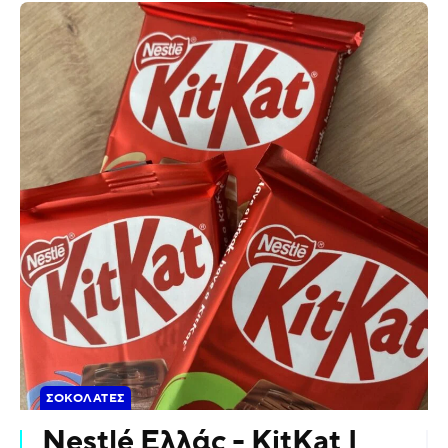
ΣΟΚΟΛΆΤΕΣ
Nestlé Ελλάς - KitKat |