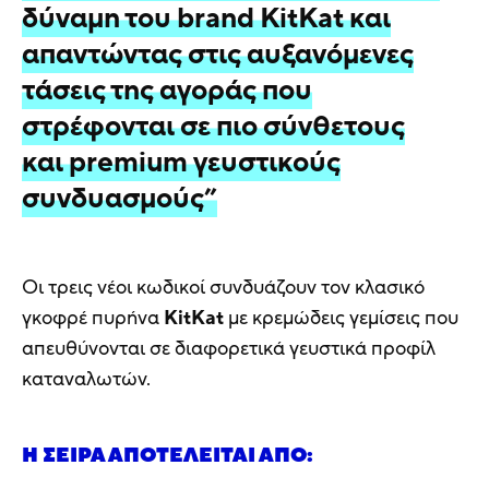
δύναμη του brand KitKat και
απαντώντας στις αυξανόμενες
τάσεις της αγοράς που
στρέφονται σε πιο σύνθετους
και premium γευστικούς
συνδυασμούς”
Οι τρεις νέοι κωδικοί συνδυάζουν τον κλασικό
γκοφρέ πυρήνα
KitKat
με κρεμώδεις γεμίσεις που
απευθύνονται σε διαφορετικά γευστικά προφίλ
καταναλωτών.
Η ΣΕΙΡΆ ΑΠΟΤΕΛΕΊΤΑΙ ΑΠΌ: