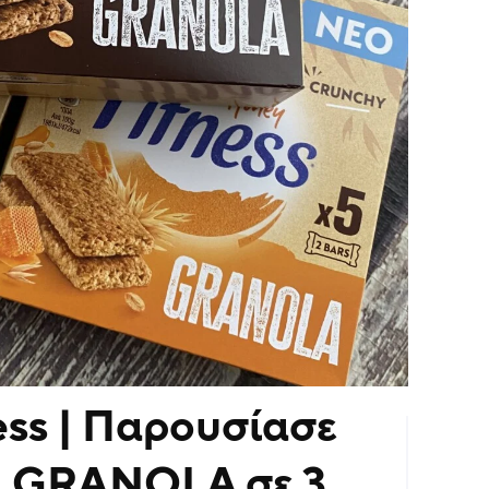
ess | Παρουσίασε
ρά GRANOLA σε 3