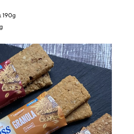
ι 190g
g