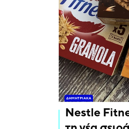
ΔΗΜΗΤΡΙΑΚΆ
Nestle Fitn
τη νέα σει