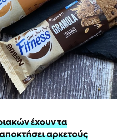
ριακών έχoυν τα
 αποκτήσει αρκετούς