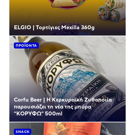
ELGIO | Τορτίγιες Mexilla 360g
ΠΡΟΪΌΝΤΑ
Corfu Beer | Η Κερκυραϊκή Ζυθοποιία
παρουσιάζει τη νέα της μπύρα
“ΚΟΡΥΦΩ” 500ml
SNACK