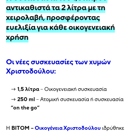
αντικαθιστά τα 2 λίτρα με τη
χειρολαβή, προσφέροντας
ευελιξία για κάθε οικογενειακή
χρήση
Οι νέες συσκευασίες των χυμών
Χριστοδούλου:
1,5 λίτρα
– Οικογενειακή συσκευασία
250 ml
– Ατομική συσκευασία ή συσκευασία
“on the go”
Η
ΒΙΤΟΜ –
Οικογένεια Χριστοδούλου
ιδρύθηκε