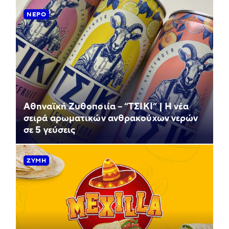
ΝΕΡΌ
Αθηναϊκή Ζυθοποιία – “ΤΣΙΚΙ” | Η νέα
σειρά αρωματικών ανθρακούχων νερών
σε 5 γεύσεις
ΖΎΜΗ