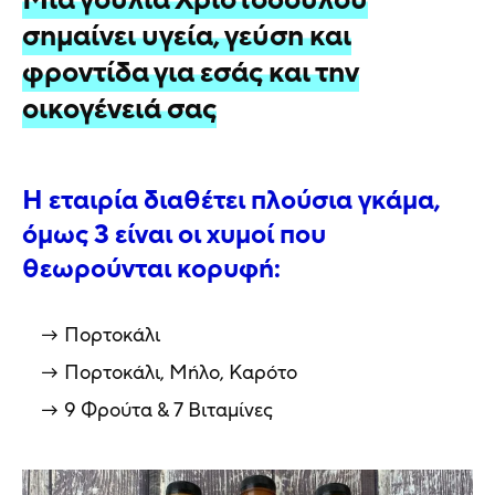
Μια γουλιά Χριστοδούλου
σημαίνει υγεία, γεύση και
φροντίδα για εσάς και την
οικογένειά σας
Η εταιρία διαθέτει πλούσια γκάμα,
όμως 3 είναι οι χυμοί που
θεωρούνται κορυφή:
Πορτοκάλι
Πορτοκάλι, Μήλο, Καρότο
9 Φρούτα & 7 Βιταμίνες