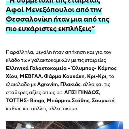
“Η συμμετοχή της εταιρείας
Αφοί Μενεξόπουλοι από την
Θεσσαλονίκη ήταν μια από της
πιο ευχάριστες εκπλήξεις”
Παράλληλα, μεγάλη ήταν απήχηση και για τον
κλάδο των γαλακτοκομικών με τις εταιρείες
Ελληνικά Γαλακτοκομεία – Όλυμπος- Κάμπος
Χίου, ΜΕΒΓΑΛ, Φάρμα Κουκάκη, Κρι-Κρι
, το
ελαιόλαδο με
Agrovim, Πλακιάς
, αλλά και τις
σταθερές αξίες όπως οι:
ΑΠΣΙ ΠΙΝΔΟΣ,
ΤΟΤΤΗΣ- Bingo, Μπάρμπα Στάθης, Σουρωτή
,
καθώς και πολλές άλλες ακόμη.