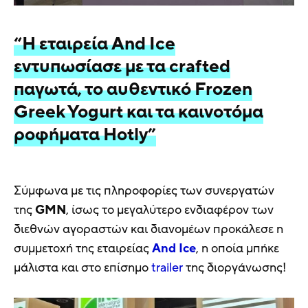
“Η εταιρεία And Ice
εντυπωσίασε με τα crafted
παγωτά, το αυθεντικό Frozen
Greek Yogurt και τα καινοτόμα
ροφήματα Hotly”
Σύμφωνα με τις πληροφορίες των συνεργατών
της
GMN
, ίσως το μεγαλύτερο ενδιαφέρον των
διεθνών αγοραστών και διανομέων προκάλεσε η
συμμετοχή της εταιρείας
And Ice
, η οποία μπήκε
μάλιστα και στο επίσημο
trailer
της διοργάνωσης!