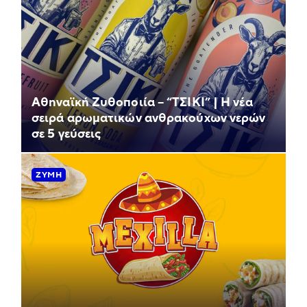
Αθηναϊκή Ζυθοποιία – “ΤΣΙΚΙ” | Η νέα
σειρά αρωματικών ανθρακούχων νερών
σε 5 γεύσεις
ΖΎΜΗ