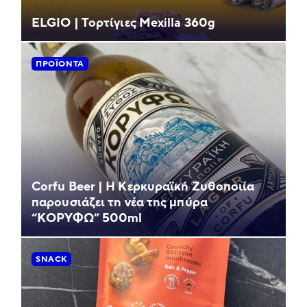
ELGIO | Τορτίγιες Mexilla 360g
ΠΡΟΪΌΝΤΑ
Corfu Beer | Η Κερκυραϊκή Ζυθοποιία
παρουσιάζει τη νέα της μπύρα
“ΚΟΡΥΦΩ” 500ml
SNACK