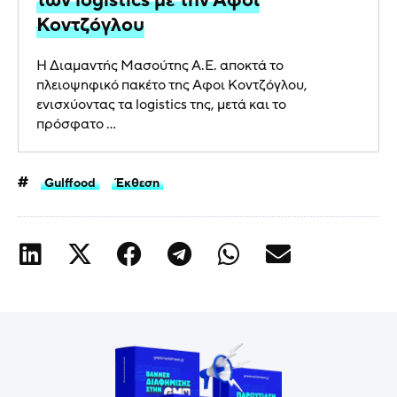
των logistics με την Αφοί
Κοντζόγλου
Η Διαμαντής Μασούτης Α.Ε. αποκτά το
πλειοψηφικό πακέτο της Αφοι Κοντζόγλου,
ενισχύοντας τα logistics της, μετά και το
πρόσφατο ...
Gulffood
Έκθεση