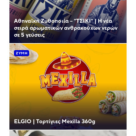
Αθηναϊκή Ζυθοποιία – “ΤΣΙΚΙ” | Η νέα
σειρά αρωματικών ανθρακούχων νερών
σε 5 γεύσεις
ΖΎΜΗ
ELGIO | Τορτίγιες Mexilla 360g