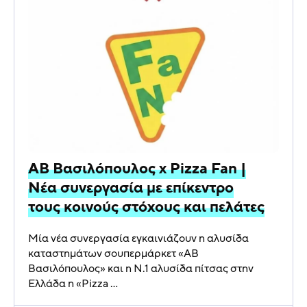
ΑΒ Βασιλόπουλος x Pizza Fan |
Νέα συνεργασία με επίκεντρο
τους κοινούς στόχους και πελάτες
Μία νέα συνεργασία εγκαινιάζουν η αλυσίδα
καταστημάτων σουπερμάρκετ «ΑΒ
Βασιλόπουλος» και η N.1 αλυσίδα πίτσας στην
Ελλάδα η «Pizza ...