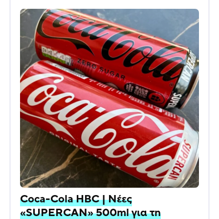
Coca-Cola HBC | Νέες
«SUPERCAN» 500ml για τη