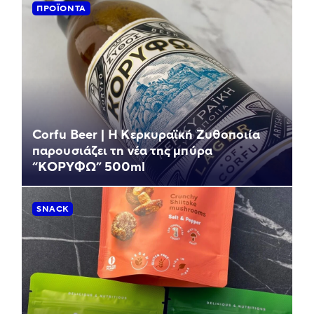
ΠΡΟΪΌΝΤΑ
Corfu Beer | Η Κερκυραϊκή Ζυθοποιία
παρουσιάζει τη νέα της μπύρα
“ΚΟΡΥΦΩ” 500ml
SNACK