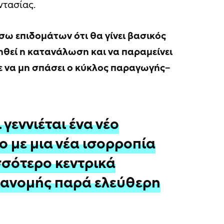
ντασίας.
ω επιδομάτων ότι θα γίνει βασικός
ηθεί η κατανάλωση και να παραμείνει
ε να μη σπάσει ο κύκλος παραγωγής–
 γεννιέται ένα νέο
ο με μια νέα ισορροπία
σσότερο κεντρικά
ανομής παρά ελεύθερη