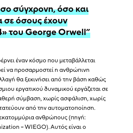
σο σύγχρονη, όσο και
α σε όσους έχουν
4» του George Orwell”
φέρνει έναν κόσμο που μεταβάλλεται
εί να προσαρμοστεί η ανθρώπινη
λλαγή θα ξεκινήσει από την βάση καθώς
σμιου εργατικού δυναμικού εργάζεται σε
αθερή σύμβαση, χωρίς ασφάλιση, χωρίς
στατεύουν από την αυτοματοποίηση.
ισεκατομμύρια ανθρώπους (πηγή:
ization – WIEGO). Αυτός είναι ο