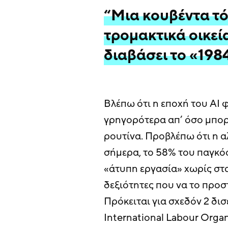
“Μια κουβέντα τό
τρομακτικά οικεί
διαβάσει το «198
Βλέπω ότι η εποχή του AI 
γρηγορότερα απ’ όσο μπορ
ρουτίνα. Προβλέπω ότι η α
σήμερα, το 58% του παγκό
«άτυπη εργασία» χωρίς στ
δεξιότητες που να το προ
Πρόκειται για σχεδόν 2 δ
International Labour Organ