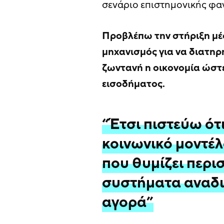
σενάριο επιστημονικής φα
Προβλέπω την στήριξη μέσ
μηχανισμός για να διατηρ
ζωντανή η οικονομία ώστ
εισοδήματος.
“Έτσι πιστεύω ότι
κοινωνικό μοντέλ
που θυμίζει περι
συστήματα αναδι
αγορά”