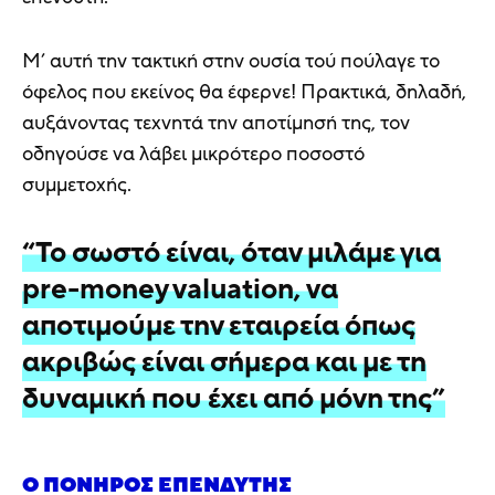
Μ’ αυτή την τακτική στην ουσία τού πούλαγε το
όφελος που εκείνος θα έφερνε! Πρακτικά, δηλαδή,
αυξάνοντας τεχνητά την αποτίμησή της, τον
οδηγούσε να λάβει μικρότερο ποσοστό
συμμετοχής.
“Το σωστό είναι, όταν μιλάμε για
pre-money valuation, να
αποτιμούμε την εταιρεία όπως
ακριβώς είναι σήμερα και με τη
δυναμική που έχει από μόνη της”
Ο ΠΟΝΗΡΌΣ ΕΠΕΝΔΥΤΉΣ