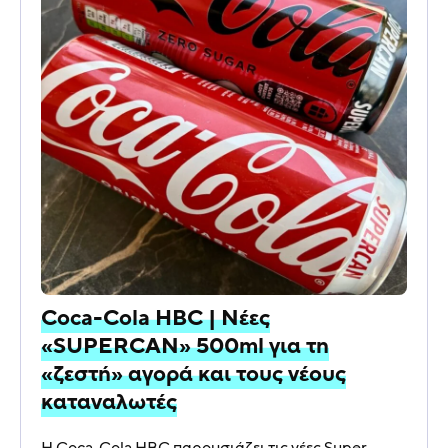
Coca-Cola HBC | Νέες
«SUPERCAN» 500ml για τη
«ζεστή» αγορά και τους νέους
καταναλωτές