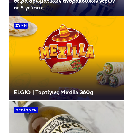
σειρά αρωματικών ανθρακούχων νερών
σε 5 γεύσεις
ΖΎΜΗ
ELGIO | Τορτίγιες Mexilla 360g
ΠΡΟΪΌΝΤΑ