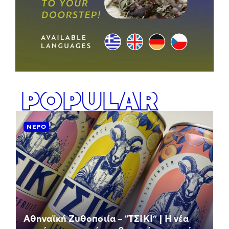
POPULAR
ΝΕΡΌ
Αθηναϊκή Ζυθοποιία – “ΤΣΙΚΙ” | Η νέα