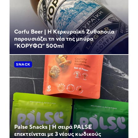
Corfu Beer | Η Κερκυραϊκή Ζυθοποιία
παρουσιάζει τη νέα της μπύρα
“ΚΟΡΥΦΩ” 500ml
SNACK
Palse Snacks | Η σειρά PALSE
επεκτείνεται με 3 νέους κωδικούς