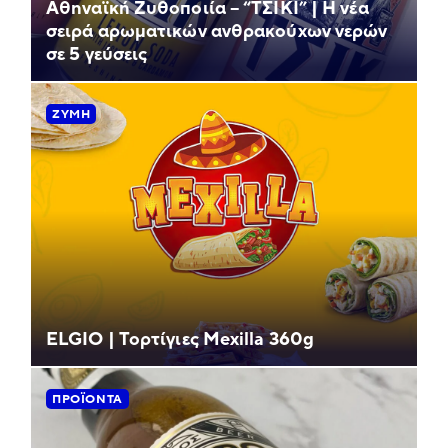
Αθηναϊκή Ζυθοποιία – “ΤΣΙΚΙ” | Η νέα
σειρά αρωματικών ανθρακούχων νερών
σε 5 γεύσεις
ΖΎΜΗ
ELGIO | Τορτίγιες Mexilla 360g
ΠΡΟΪΌΝΤΑ