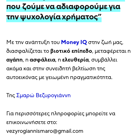
που ζούμε να αδιαφορούμε για
την ψυχολογία χρήματος”
Με την ανάπτυξη του
Money IQ
στην ζωή μας,
διασφαλίζεται το
βιοτικό επίπεδο
, μεταφέρεται η
αγάπη
, η
ασφάλεια
, η
ελευθερία
, συμβάλλει
ακόμα και στην συνειδητή βελτίωση της
αυτοεικόνας με γειωμένη πραγματικότητα.
Της
Σμαρώ Βεζυρογιάννη
Για περισσότερες πληροφορίες μπορείτε να
επικοινωνήσετε στο:
vezyrogiannismaro@gmail.com