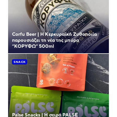
Corfu Beer | Η Κερκυραϊκή Ζυθοποιία
παρουσιάζει τη νέα της μπύρα
“ΚΟΡΥΦΩ” 500ml
SNACK
Palse Snacks | Η σειρά PALSE