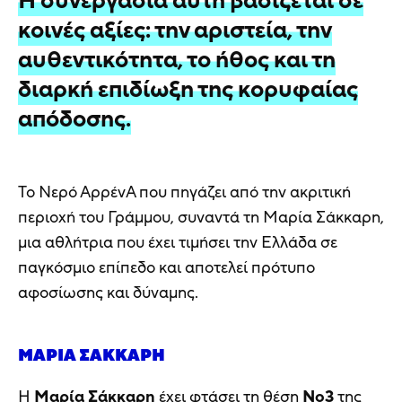
Η συνεργασία αυτή βασίζεται σε
κοινές αξίες: την αριστεία, την
αυθεντικότητα, το ήθος και τη
διαρκή επιδίωξη της κορυφαίας
απόδοσης.
Το Νερό ΑρρένΑ που πηγάζει από την ακριτική
περιοχή του Γράμμου, συναντά τη Μαρία Σάκκαρη,
μια αθλήτρια που έχει τιμήσει την Ελλάδα σε
παγκόσμιο επίπεδο και αποτελεί πρότυπο
αφοσίωσης και δύναμης.
ΜΑΡΊΑ ΣΆΚΚΑΡΗ
Η
Μαρία Σάκκαρη
έχει φτάσει τη θέση
Νο3
της