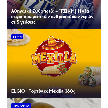
Αθηναϊκή Ζυθοποιία – “ΤΣΙΚΙ” | Η νέα
σειρά αρωματικών ανθρακούχων νερών
σε 5 γεύσεις
ΖΎΜΗ
ELGIO | Τορτίγιες Mexilla 360g
ΠΡΟΪΌΝΤΑ