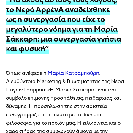
το Νερό ΑρρένΑ αναδείχθηκε
ως η συνεργασία που είχε το
μεγαλύτερο νόημα για τη Μαρία
Σάκκαρη: μια συνεργασία γνήσια
και φυσική”
Όπως ανέφερε η
Μαρία Κατσαμπούρη
,
Διευθύντρια Marketing & Βιωσιμότητας της Νερά
Πηγών Γράμμου: «Η Μαρία Σάκκαρη είναι ένα
σύμβολο επίμονης προσπάθειας, πειθαρχίας και
δύναμης. Η προσήλωσή της στην αριστεία
ευθυγραμμίζεται απόλυτα με τη δική μας
φιλοσοφία για το προϊόν μας. Η ειλικρίνεια και ο
χαρακτήρας της συμφωνούν άψογα με την