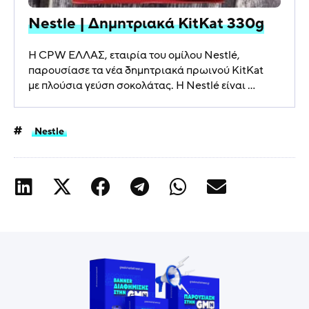
Nestle | Δημητριακά KitKat 330g
Η CPW ΕΛΛΑΣ, εταιρία του ομίλου Nestlé,
παρουσίασε τα νέα δημητριακά πρωινού KitKat
με πλούσια γεύση σοκολάτας. Η Nestlé είναι ...
Nestle