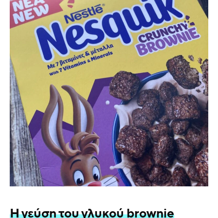
Η γεύση του γλυκού brownie