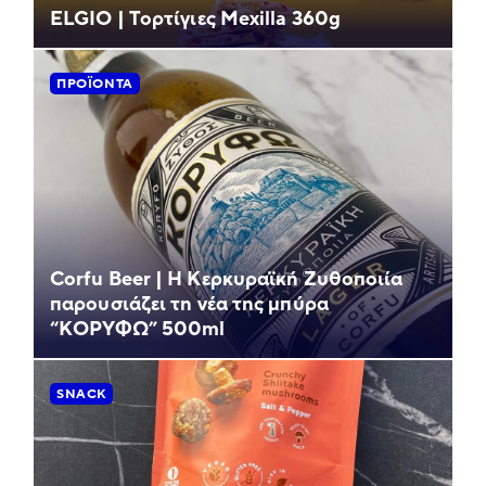
ELGIO | Τορτίγιες Mexilla 360g
ΠΡΟΪΌΝΤΑ
Corfu Beer | Η Κερκυραϊκή Ζυθοποιία
παρουσιάζει τη νέα της μπύρα
“ΚΟΡΥΦΩ” 500ml
SNACK