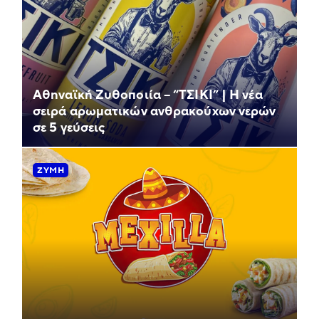
Αθηναϊκή Ζυθοποιία – “ΤΣΙΚΙ” | Η νέα
σειρά αρωματικών ανθρακούχων νερών
σε 5 γεύσεις
ΖΎΜΗ