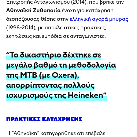
Επιτροπής Ανταγωνισμού (2014), που βρήκε την
Αθηναϊκή Ζυθοποιία
ένοχη για κατάχρηση
δεσπόζουσας θέσης στην
ελληνική αγορά μπύρας
(1998-2014), με αποκλειστικές πρακτικές,
εκπτώσεις και εμπόδια σε ανταγωνιστές.
“Το δικαστήριο δέχτηκε σε
μεγάλο βαθμό τη μεθοδολογία
της MTB (με Oxera),
απορρίπτοντας πολλούς
ισχυρισμούς της Heineken”
ΠΡΑΚΤΙΚΈΣ ΚΑΤΆΧΡΗΣΗΣ
Η “Αθηναϊκή” κατηγορήθηκε ότι επέβαλε