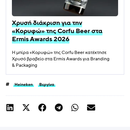
Χρυσή διάκριση για την
«Κορυφώ» της Corfu Beer στα
Ermis Awards 2026
Η μπίρα «Κορυφώ» της Corfu Beer κατέκτησε
Χρυσό βραβείο στα Ermis Awards για Branding
& Packaging
Heineken
Βεργίνα