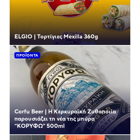
ELGIO | Τορτίγιες Mexilla 360g
ΠΡΟΪΌΝΤΑ
Corfu Beer | Η Κερκυραϊκή Ζυθοποιία
παρουσιάζει τη νέα της μπύρα
“ΚΟΡΥΦΩ” 500ml