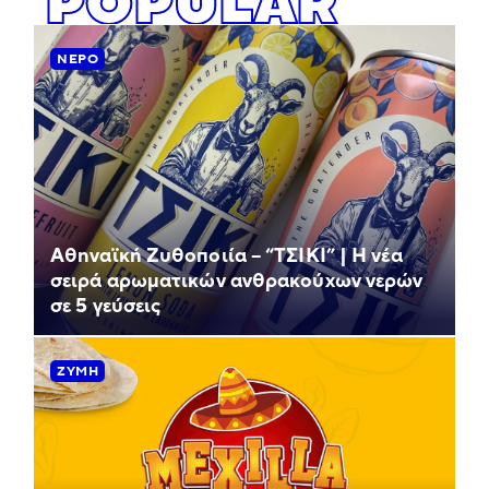
POPULAR
ΝΕΡΌ
Αθηναϊκή Ζυθοποιία – “ΤΣΙΚΙ” | Η νέα
σειρά αρωματικών ανθρακούχων νερών
σε 5 γεύσεις
ΖΎΜΗ