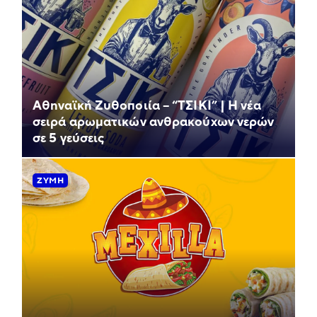
Αθηναϊκή Ζυθοποιία – “ΤΣΙΚΙ” | Η νέα
σειρά αρωματικών ανθρακούχων νερών
σε 5 γεύσεις
ΖΎΜΗ