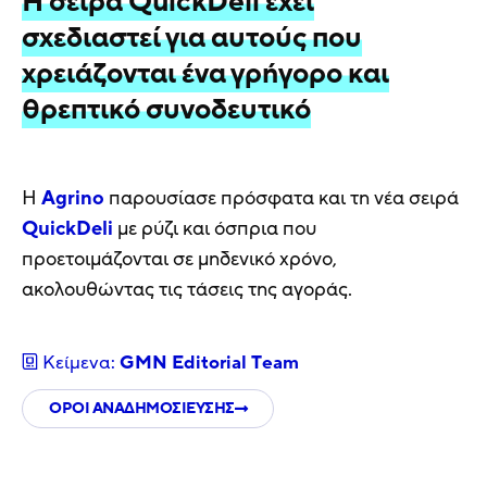
Η σειρά QuickDeli έχει
σχεδιαστεί για αυτούς που
χρειάζονται ένα γρήγορο και
θρεπτικό συνοδευτικό
Η
Agrino
παρουσίασε πρόσφατα και τη νέα σειρά
QuickDeli
με ρύζι και όσπρια που
προετοιμάζονται σε μηδενικό χρόνο,
ακολουθώντας τις τάσεις της αγοράς.
Κείμενα:
GMN Editorial Τeam
ΟΡΟΙ ΑΝΑΔΗΜΟΣΙΕΥΣΗΣ