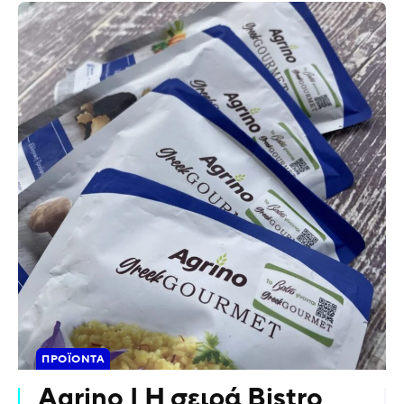
ΠΡΟΪΌΝΤΑ
Agrino | Η σειρά Bistro