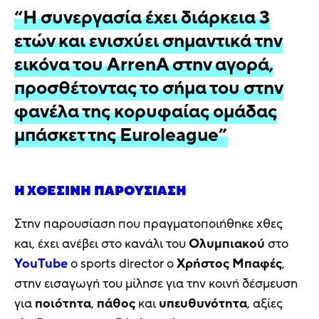
“Η συνεργασία έχει διάρκεια 3
ετών και ενισχύει σημαντικά την
εικόνα του ArrenA στην αγορά,
προσθέτοντας το σήμα του στην
φανέλα της κορυφαίας ομάδας
μπάσκετ της Euroleague”
Η ΧΘΕΣΙΝΉ ΠΑΡΟΥΣΊΑΣΗ
Στην παρουσίαση που πραγματοποιήθηκε χθες
και, έχει ανέβει στο κανάλι του
Ολυμπιακού
στο
YouTube
ο sports director ο
Χρήστος Μπαφές
,
στην εισαγωγή του μίλησε για την κοινή δέσμευση
για
ποιότητα
,
πάθος
και
υπευθυνότητα
, αξίες