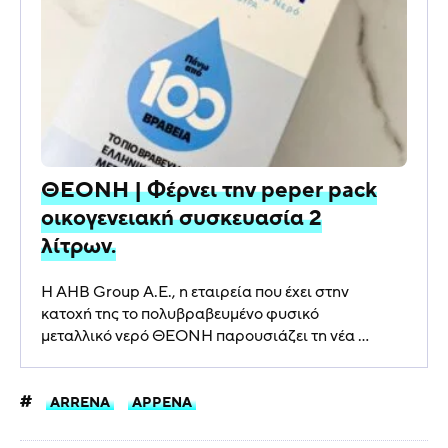
ΘΕΟΝΗ | Φέρνει την peper pack
οικογενειακή συσκευασία 2
λίτρων.
Η AHB Group A.E., η εταιρεία που έχει στην
κατοχή της το πολυβραβευμένο φυσικό
μεταλλικό νερό ΘΕΟΝΗ παρουσιάζει τη νέα ...
ARRENA
ΑΡΡΕΝΑ