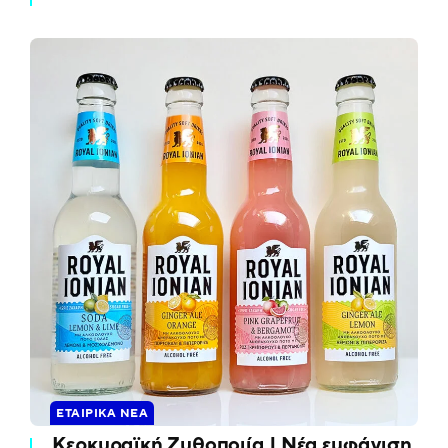
ΕΤΑΙΡΙΚΆ ΝΈΑ
Κερκυραϊκή Ζυθοποιία | Νέα εμφάνιση