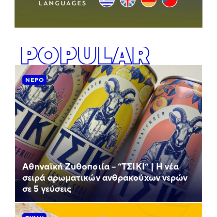
POPULAR
ΝΕΡΌ
Αθηναϊκή Ζυθοποιία – “ΤΣΙΚΙ” | Η νέα
σειρά αρωματικών ανθρακούχων νερών
σε 5 γεύσεις