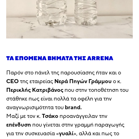
ΤΑ ΕΠΌΜΕΝΑ ΒΉΜΑΤΑ ΤΗΣ ARRENA
Παρόν στο πάνελ της παρουσίασης ήταν και ο
CEO
της εταιρείας
Νερά Πηγών Γράμμου
ο κ.
Περικλής Κατριβάνος
που στην τοποθέτηση του
στάθηκε πως είναι πολλά τα οφέλη για την
αναγνωρισιμότητα του
brand.
Μαζί με τον κ.
Τσάκο
προανάγγειλαν την
επένδυση
που γίνεται στην γραμμή παραγωγής
για την συσκευασία «
γυαλί
», αλλά και πως το