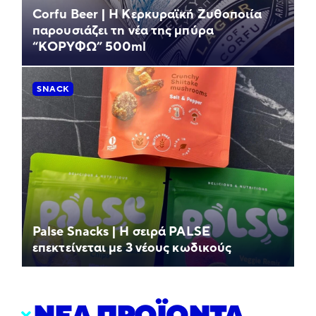
Corfu Beer | Η Κερκυραϊκή Ζυθοποιία
παρουσιάζει τη νέα της μπύρα
“ΚΟΡΥΦΩ” 500ml
SNACK
Palse Snacks | Η σειρά PALSE
επεκτείνεται με 3 νέους κωδικούς