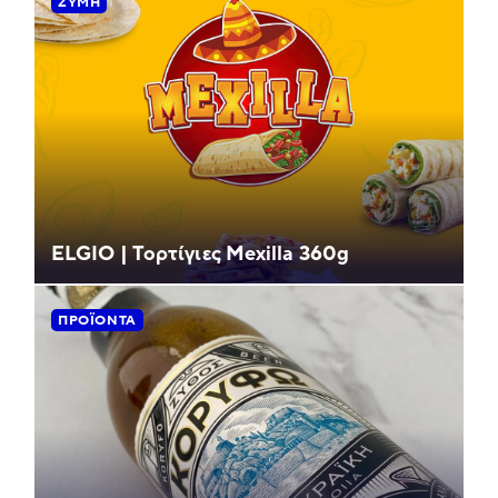
ΖΎΜΗ
ELGIO | Τορτίγιες Mexilla 360g
ΠΡΟΪΌΝΤΑ