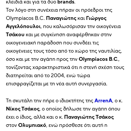
κλειδιά και για τα δύο
brands
.
Τον λόγο στη συνέχεια πήραν οι πρόεδροι της
Olympiacos B.C.
Παναγιώτης
και
Γιώργος
Αγγελόπουλοι
, που καλωσόρισαν την οικογένεια
Τσάκου
και με συγκίνηση αναφέρθηκαν στην
οικογενειακή παράδοση που συνδέει τις
οικογένειες τους τόσο από το χώρο της ναυτιλίας,
όσο και με την αγάπη προς την
Olympiacos
B
.
C
.,
τονίζοντας χαρακτηριστικά ότι η στενή σχέση τους
διατηρείται από το 2004, ενώ τώρα
επισφραγίζεται με τη νέα αυτή συνεργασία.
Τη σκυτάλη την πήρε ο ιδιοκτήτης της
ArrenA
, ο κ.
Νίκος Τσάκος
, ο οποίος δήλωσε την αγάπη όπου
έχει ο ίδιος, αλλά και ο κ.
Παναγιώτης
Τσάκος
στον
Ολυμπιακό
, ενώ πρόσθεσε ότι αυτή η