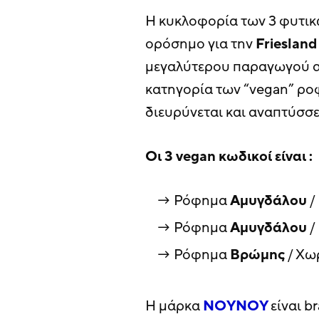
Η κυκλοφορία των 3 φυτι
ορόσημο για την
Frieslan
μεγαλύτερου παραγωγού α
κατηγορία των “vegan” ρο
διευρύνεται και αναπτύσσε
Οι 3 vegan κωδικοί είναι :
Ρόφημα
Αμυγδάλου
/
Ρόφημα
Αμυγδάλου
/
Ρόφημα
Βρώμης
/ Χω
Η μάρκα
ΝΟΥΝΟΥ
είναι b