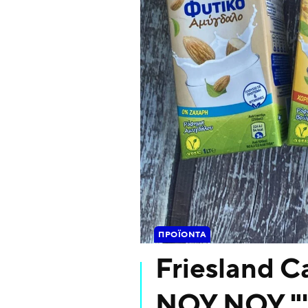
ΠΡΟΪΌΝΤΑ
Friesland C
NOY NOY "'