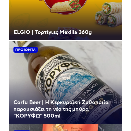
ELGIO | Τορτίγιες Mexilla 360g
ΠΡΟΪΌΝΤΑ
Corfu Beer | Η Κερκυραϊκή Ζυθοποιία
παρουσιάζει τη νέα της μπύρα
“ΚΟΡΥΦΩ” 500ml