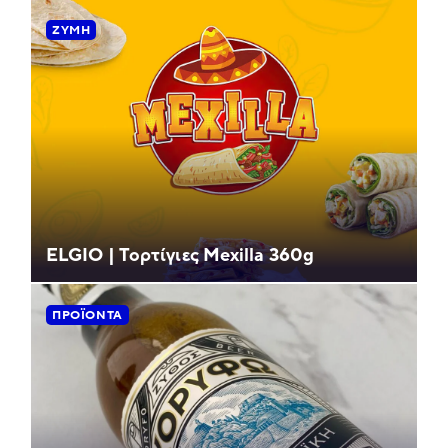
ΖΎΜΗ
ELGIO | Τορτίγιες Mexilla 360g
ΠΡΟΪΌΝΤΑ