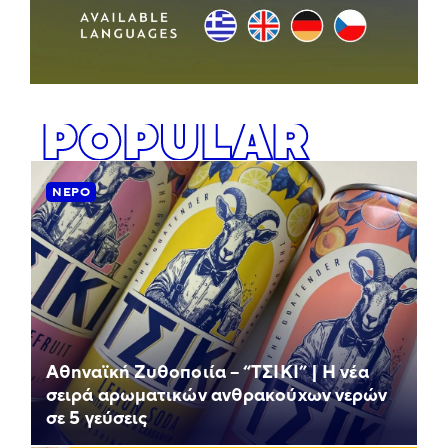
POPULAR
ΝΕΡΌ
Αθηναϊκή Ζυθοποιία – “ΤΣΙΚΙ” | Η νέα
σειρά αρωματικών ανθρακούχων νερών
σε 5 γεύσεις