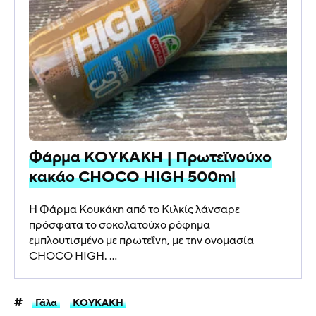
Φάρμα ΚΟΥΚΑΚΗ | Πρωτεϊνούχο
κακάο CHOCO HIGH 500ml
Η Φάρμα Κουκάκη από το Κιλκίς λάνσαρε
πρόσφατα το σοκολατούχο ρόφημα
εμπλουτισμένο με πρωτεΐνη, με την ονομασία
CHOCO HIGH. ...
Γάλα
ΚΟΥΚΑΚΗ