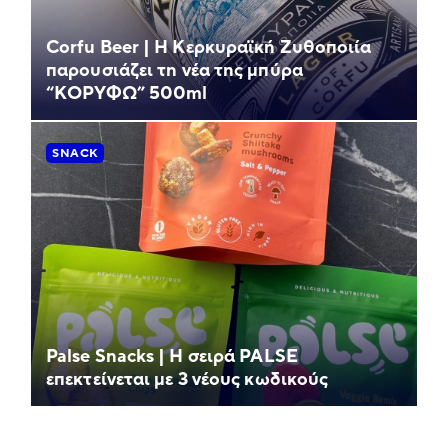
Corfu Beer | Η Κερκυραϊκή Ζυθοποιία
παρουσιάζει τη νέα της μπύρα
“ΚΟΡΥΦΩ” 500ml
SNACK
Palse Snacks | Η σειρά PALSE
επεκτείνεται με 3 νέους κωδικούς