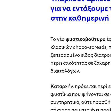
για να εντάξουμε
στην καθημερινή
Το νέο
φυστικοβούτυρο
έχ
κλασικών choco-spreads, 
ξεπερασμένο είδος διατρο
περιεκτικότητας σε ζάχαρ
διαιτολόγων.
Καταρχήν, πρόκειται περί 
φυστίκια που ψήνονται σε φ
συντηρητικά, ούτε προσθήκ
σάκχαρα που περιέχει προ