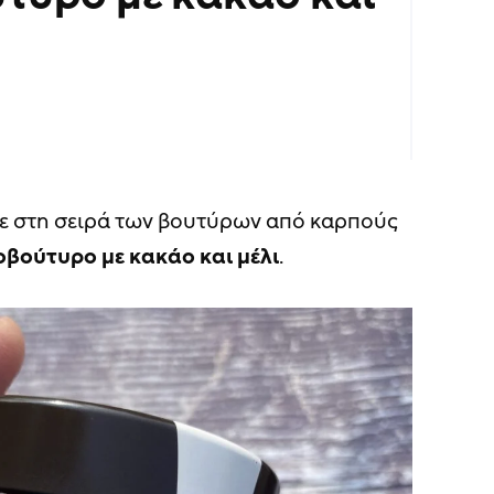
 στη σειρά των βουτύρων από καρπούς
οβούτυρο με
κακάο
και
μέλι
.