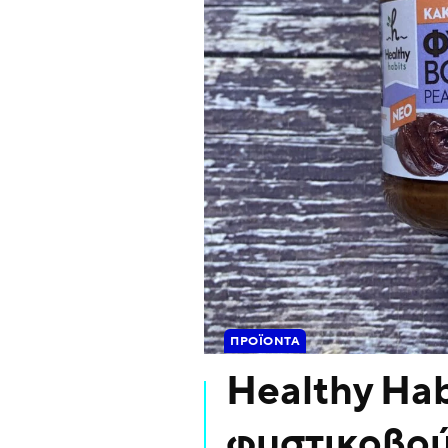
ΠΡΟΪΌΝΤΑ
Healthy Hab
φυστικοβού