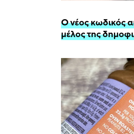
Ο νέος κωδικός α
μέλος της δημοφι