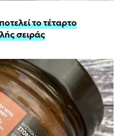
ποτελεί το τέταρτο
λής σειράς