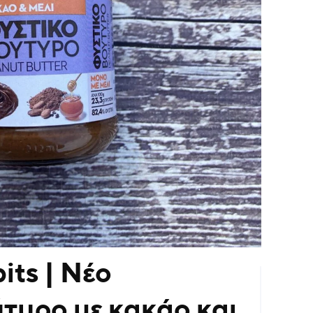
its | Νέο
τυρο με κακάο και