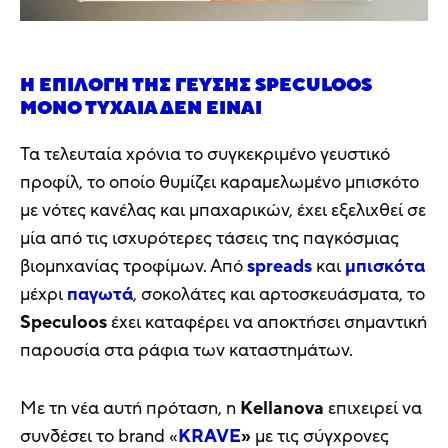
Η ΕΠΙΛΟΓΉ ΤΗΣ ΓΕΎΣΗΣ SPECULOOS
ΜΌΝΟ ΤΥΧΑΊΑ ΔΕΝ ΕΊΝΑΙ
Τα τελευταία χρόνια το συγκεκριμένο γευστικό
προφίλ, το οποίο θυμίζει καραμελωμένο μπισκότο
με νότες κανέλας και μπαχαρικών, έχει εξελιχθεί σε
μία από τις ισχυρότερες τάσεις της παγκόσμιας
βιομηχανίας τροφίμων. Από
spreads
και
μπισκότα
μέχρι
παγωτά
, σοκολάτες και αρτοσκευάσματα, το
Speculoos
έχει καταφέρει να αποκτήσει σημαντική
παρουσία στα ράφια των καταστημάτων.
Με τη νέα αυτή πρόταση, η
Kellanova
επιχειρεί να
συνδέσει το brand «
KRAVE
»
με τις σύγχρονες