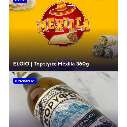
ELGIO | Τορτίγιες Mexilla 360g
ΠΡΟΪΌΝΤΑ