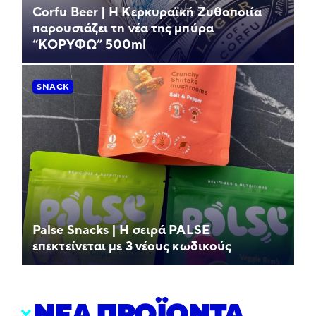
Corfu Beer | Η Κερκυραϊκή Ζυθοποιία
παρουσιάζει τη νέα της μπύρα
“ΚΟΡΥΦΩ” 500ml
SNACK
Palse Snacks | Η σειρά PALSE
επεκτείνεται με 3 νέους κωδικούς
ΝΕΑ ΠΡΟΪΟΝΤΑ