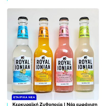
ΕΤΑΙΡΙΚΆ ΝΈΑ
Κερκυραϊκή Ζυθοποιία | Νέα εμφάνιση