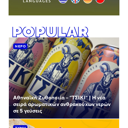
POPULAR
ΝΕΡΌ
Αθηναϊκή Ζυθοποιία – “ΤΣΙΚΙ” | Η νέα
σειρά αρωματικών ανθρακούχων νερών
σε 5 γεύσεις
ΖΎΜΗ