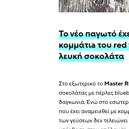
Το νέο παγωτό έχ
κομμάτιa του red 
λευκή σοκολάτα
Στο εξωτερικό το
Master R
σοκολάτας με πέρλες blueb
δαγκωνιά. Ενώ στο εσωτερ
που έχει αναμειχθεί με κο
των γεύσεων δεν τελειώνε