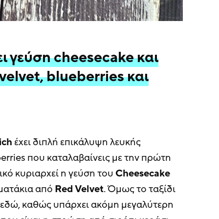
ει γεύση cheesecake και
velvet, blueberries και
ich
έχει διπλή επικάλυψη λευκής
erries που καταλαβαίνεις με την πρώτη
ικό κυριαρχεί η γεύση του
Cheesecake
μματάκια από
Red
Velvet
. Όμως το ταξίδι
ι εδώ, καθώς υπάρχει ακόμη μεγαλύτερη