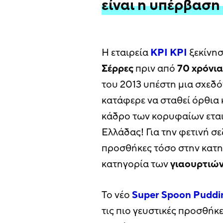
είναι η υπέρβαση
Η εταιρεία
ΚΡΙ ΚΡΙ
ξεκίνησ
Σέρρες
πριν από
70
χρόνια
του 2013 υπέστη μια σχεδ
κατάφερε να σταθεί όρθια κ
κάδρο των κορυφαίων εται
Ελλάδας! Για την φετινή σ
προσθήκες τόσο στην κατ
κατηγορία των
γιαουρτιώ
Το νέο
Super Spoon
Puddi
τις πιο γευστικές προσθήκ