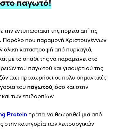
 στο παγωτό!
ε την εντυπωσιακή της πορεία απ’ τις
.
Παρόλο που παραμονή Χριστουγέννων
όν ολική καταστροφή από πυρκαγιά,
αι με το σπαθί της να παραμείνει στο
ρειών του παγωτού και γιαουρτιού της
εζόν έχει προχωρήσει σε πολύ σημαντικές
ηγορία του
παγωτού
, όσο και στην
ν
και των επιδορπίων.
ng
Protein
πρέπει να θεωρηθεί μια από
ες στην κατηγορία των λειτουργικών