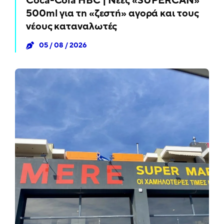
Coca-Cola HBC | Νέες «SUPERCAN»
500ml για τη «ζεστή» αγορά και τους
νέους καταναλωτές
05 / 08 / 2026