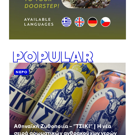
POPULAR
ΝΕΡΌ
Αθηναϊκή Ζυθοποιία – “ΤΣΙΚΙ” | Η νέα
σειρά αρωματικών ανθρακούχων νερών