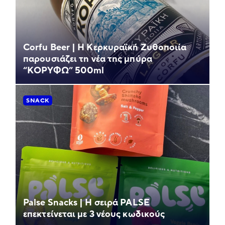
Corfu Beer | Η Κερκυραϊκή Ζυθοποιία
παρουσιάζει τη νέα της μπύρα
“ΚΟΡΥΦΩ” 500ml
SNACK
Palse Snacks | Η σειρά PALSE
επεκτείνεται με 3 νέους κωδικούς