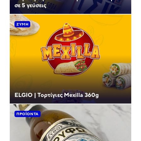
σε 5 γεύσεις
ΖΎΜΗ
ELGIO | Τορτίγιες Mexilla 360g
ΠΡΟΪΌΝΤΑ