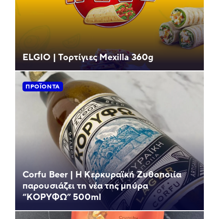
ELGIO | Τορτίγιες Mexilla 360g
ΠΡΟΪΌΝΤΑ
Corfu Beer | Η Κερκυραϊκή Ζυθοποιία
παρουσιάζει τη νέα της μπύρα
“ΚΟΡΥΦΩ” 500ml