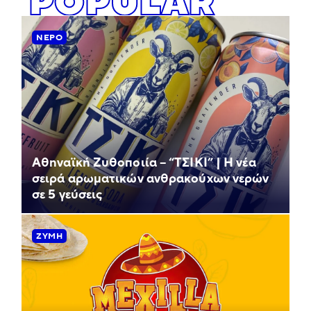
POPULAR
ΝΕΡΌ
Αθηναϊκή Ζυθοποιία – “ΤΣΙΚΙ” | Η νέα
σειρά αρωματικών ανθρακούχων νερών
σε 5 γεύσεις
ΖΎΜΗ