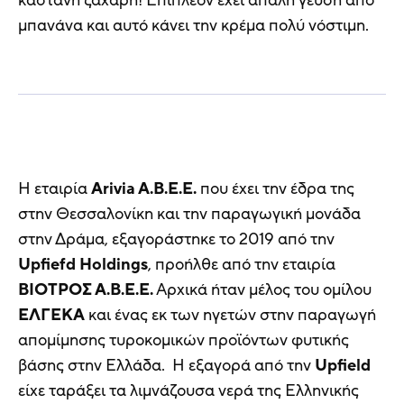
καστανή ζάχαρη! Επιπλέον έχει απαλή γεύση από
μπανάνα και αυτό κάνει την κρέμα πολύ νόστιμη.
Η εταιρία
Arivia A.B.E.E.
που έχει την έδρα της
στην Θεσσαλονίκη και την παραγωγική μονάδα
στην Δράμα, εξαγοράστηκε το 2019 από την
Upfiefd Holdings
, προήλθε από την εταιρία
ΒΙΟΤΡΟΣ Α.Β.Ε.Ε.
Αρχικά ήταν μέλος του ομίλου
ΕΛΓΕΚΑ
και ένας εκ των ηγετών στην παραγωγή
απομίμησης τυροκομικών προϊόντων φυτικής
βάσης στην Ελλάδα. Η εξαγορά από την
Upfield
είχε ταράξει τα λιμνάζουσα νερά της Ελληνικής