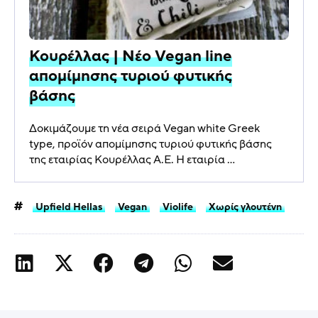
Κουρέλλας | Νέο Vegan line
απομίμησης τυριού φυτικής
βάσης
Δοκιμάζουμε τη νέα σειρά Vegan white Greek
type, προϊόν απομίμησης τυριού φυτικής βάσης
της εταιρίας Κουρέλλας Α.Ε. Η εταιρία ...
Upfield Hellas
Vegan
Violife
Χωρίς γλουτένη