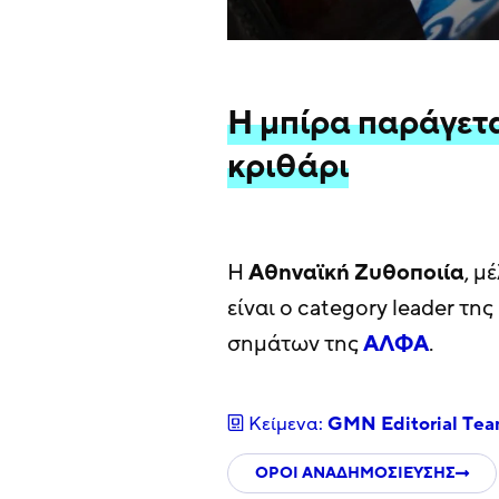
Η μπίρα παράγετ
κριθάρι
Η
Αθηναϊκή
Ζυθοποιία
, μ
είναι ο category leader τη
σημάτων της
ΑΛΦΑ
.
Κείμενα:
GMN Editorial Τe
ΟΡΟΙ ΑΝΑΔΗΜΟΣΙΕΥΣΗΣ