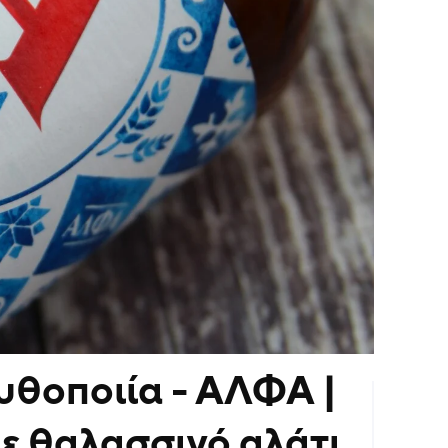
υθοποιία - ΑΛΦΑ |
ε θαλασσινό αλάτι