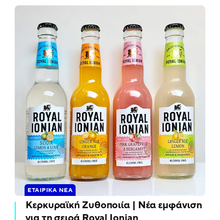
ΕΤΑΙΡΙΚΆ ΝΈΑ
Κερκυραϊκή Ζυθοποιία | Νέα εμφάνιση
για τη σειρά Royal Ionian