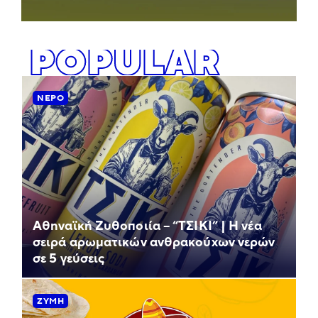
POPULAR
ΝΕΡΌ
Αθηναϊκή Ζυθοποιία – “ΤΣΙΚΙ” | Η νέα
σειρά αρωματικών ανθρακούχων νερών
σε 5 γεύσεις
ΖΎΜΗ