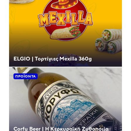
ELGIO | Τορτίγιες Mexilla 360g
ΠΡΟΪΌΝΤΑ
Corfu Beer | Η Κερκυραϊκή Ζυθοποιία