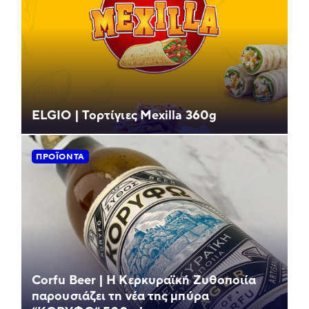
ELGIO | Τορτίγιες Mexilla 360g
ΠΡΟΪΌΝΤΑ
Corfu Beer | Η Κερκυραϊκή Ζυθοποιία
παρουσιάζει τη νέα της μπύρα