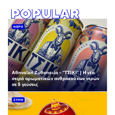
POPULAR
ΝΕΡΌ
Αθηναϊκή Ζυθοποιία – “ΤΣΙΚΙ” | Η νέα
σειρά αρωματικών ανθρακούχων νερών
σε 5 γεύσεις
ΖΎΜΗ