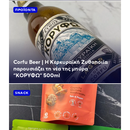
ΠΡΟΪΌΝΤΑ
Corfu Beer | Η Κερκυραϊκή Ζυθοποιία
παρουσιάζει τη νέα της μπύρα
“ΚΟΡΥΦΩ” 500ml
SNACK