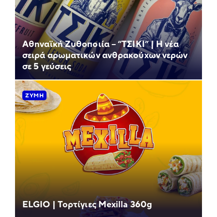
Αθηναϊκή Ζυθοποιία – “ΤΣΙΚΙ” | Η νέα
σειρά αρωματικών ανθρακούχων νερών
σε 5 γεύσεις
ΖΎΜΗ
ELGIO | Τορτίγιες Mexilla 360g