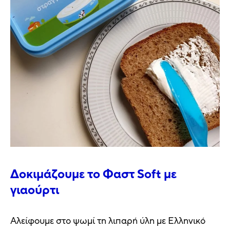
Δοκιμάζουμε το Φαστ Soft με
γιαούρτι
Αλείφουμε στο ψωμί τη λιπαρή ύλη με Ελληνικό