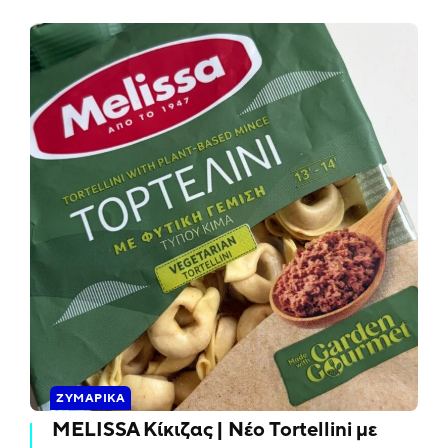
ΖΥΜΑΡΙΚΆ
MELISSA Κίκιζας | Νέο Tortellini με