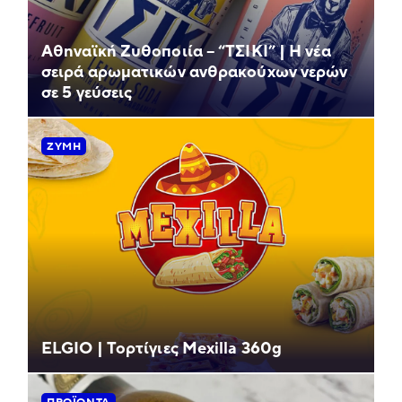
Αθηναϊκή Ζυθοποιία – “ΤΣΙΚΙ” | Η νέα
σειρά αρωματικών ανθρακούχων νερών
σε 5 γεύσεις
ΖΎΜΗ
ELGIO | Τορτίγιες Mexilla 360g