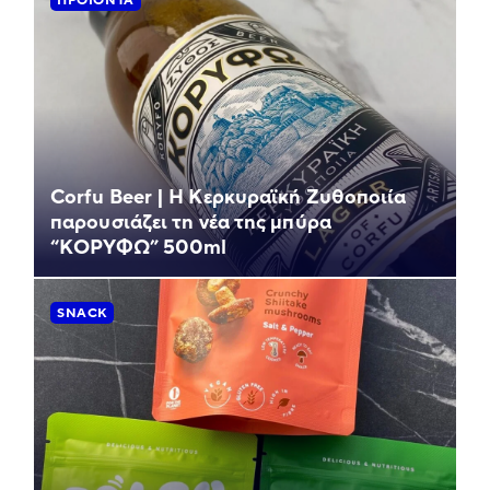
ΠΡΟΪΌΝΤΑ
Corfu Beer | Η Κερκυραϊκή Ζυθοποιία
παρουσιάζει τη νέα της μπύρα
“ΚΟΡΥΦΩ” 500ml
SNACK