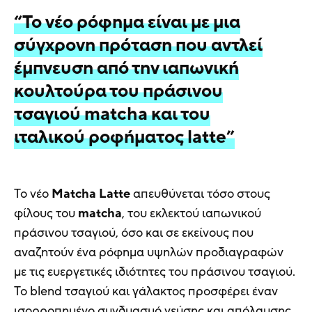
“To νέο ρόφημα είναι με μια
σύγχρονη πρόταση που αντλεί
έμπνευση από την ιαπωνική
κουλτούρα του πράσινου
τσαγιού matcha και του
ιταλικού ροφήματος latte”
Το νέο
Matcha Latte
απευθύνεται τόσο στους
φίλους του
matcha
, του εκλεκτού ιαπωνικού
πράσινου τσαγιού, όσο και σε εκείνους που
αναζητούν ένα ρόφημα υψηλών προδιαγραφών
με τις ευεργετικές ιδιότητες του πράσινου τσαγιού.
Το blend τσαγιού και γάλακτος προσφέρει έναν
ισορροπημένο συνδυασμό γεύσης και απόλαυσης.