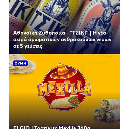
Αθηναϊκή Ζυθοποιία – “ΤΣΙΚΙ” | Η νέα
σειρά αρωματικών ανθρακούχων νερών
σε 5 γεύσεις
ΖΎΜΗ
ELGIO | Τορτίγιες Mexilla 360g