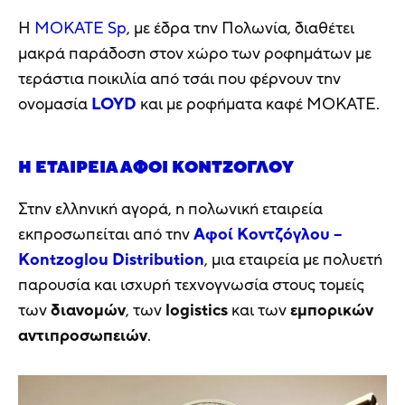
Η
MOKATE Sp
, με έδρα την Πολωνία, διαθέτει
μακρά παράδοση στον χώρο των ροφημάτων με
τεράστια ποικιλία από τσάι που φέρνουν την
ονομασία
LOYD
και με ροφήματα καφέ MOKATE.
Η ΕΤΑΙΡΕΊΑ ΑΦΟΊ ΚΟΝΤΖΌΓΛΟΥ
Στην ελληνική αγορά, η πολωνική εταιρεία
εκπροσωπείται από την
Αφοί Κοντζόγλου –
Kontzoglou Distribution
, μια εταιρεία με πολυετή
παρουσία και ισχυρή τεχνογνωσία στους τομείς
των
διανομών
, των
logistics
και των
εμπορικών
αντιπροσωπειών
.