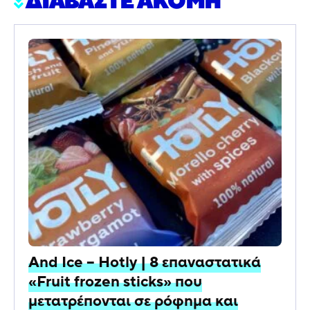
ΔΙΑΒΑΣΤΕ ΑΚΟΜΗ
And Ice – Hotly | 8 επαναστατικά
«Fruit frozen sticks» που
μετατρέπονται σε ρόφημα και