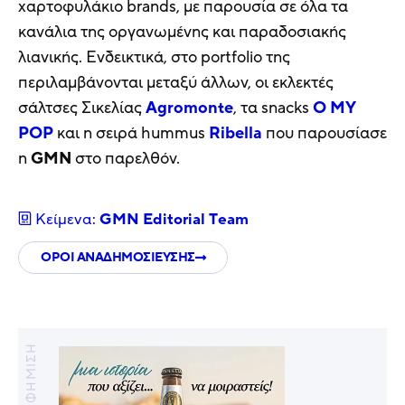
χαρτοφυλάκιο brands, με παρουσία σε όλα τα
κανάλια της οργανωμένης και παραδοσιακής
λιανικής. Ενδεικτικά, στο portfolio της
περιλαμβάνονται μεταξύ άλλων, οι εκλεκτές
σάλτσες Σικελίας
Agromonte
, τα snacks
O MY
POP
και η σειρά hummus
Ribella
που παρουσίασε
η
GMN
στο παρελθόν.
Κείμενα:
GMN Editorial Τeam
ΟΡΟΙ ΑΝΑΔΗΜΟΣΙΕΥΣΗΣ
ΔΙΑΦΗΜΙΣΗ