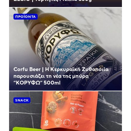
ΠΡΟΪΌΝΤΑ
Corfu Beer | Η Κερκυραϊκή Ζυθοποιία
παρουσιάζει τη νέα της μπύρα
“ΚΟΡΥΦΩ” 500ml
SNACK