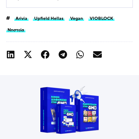
Arivia
Upfield Hellas
Vegan
VIOBLOCK
Νηστεία