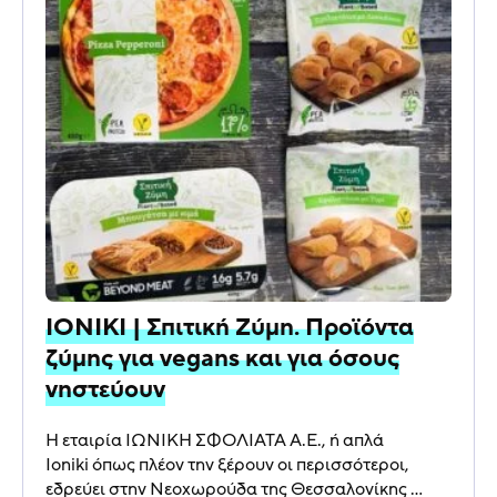
IONIKI | Σπιτική Ζύμη. Προϊόντα
ζύμης για vegans και για όσους
νηστεύουν
Η εταιρία ΙΩΝΙΚΗ ΣΦΟΛΙΑΤΑ Α.Ε., ή απλά
Ioniki όπως πλέον την ξέρουν οι περισσότεροι,
εδρεύει στην Νεοχωρούδα της Θεσσαλονίκης ...