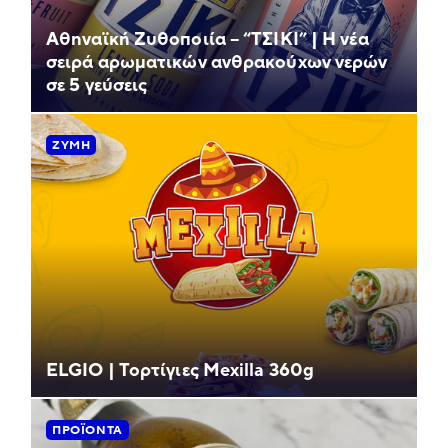
Αθηναϊκή Ζυθοποιία – “ΤΣΙΚΙ” | Η νέα
σειρά αρωματικών ανθρακούχων νερών
σε 5 γεύσεις
ΖΎΜΗ
ELGIO | Τορτίγιες Mexilla 360g
ΠΡΟΪΌΝΤΑ