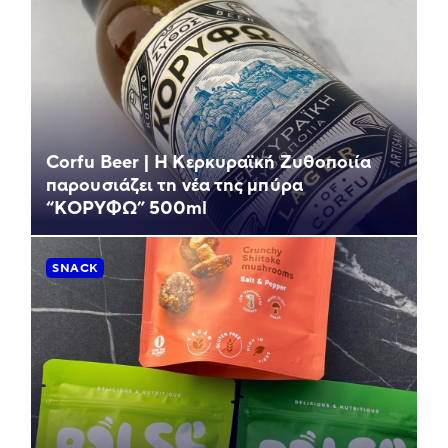
Corfu Beer | Η Κερκυραϊκή Ζυθοποιία
παρουσιάζει τη νέα της μπύρα
“ΚΟΡΥΦΩ” 500ml
SNACK