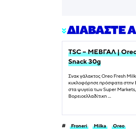
ΔΙΑΒΑΣΤΕ 
TSC – ΜΕΒΓΑΛ | Oreo
Snack 30g
Σνακ γάλακτος Oreo Fresh Milk
κυκλοφόρησε πρόσφατα στην Ε
στα ψυγεία των Super Markets,
Βορειοελλαδίτικη ...
Froneri
Milka
Oreo