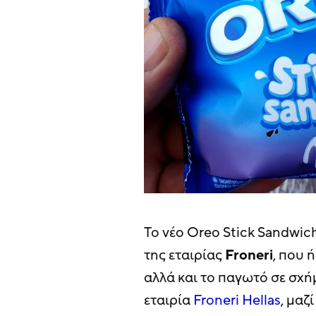
Το νέο Oreo Stick Sandwic
της εταιρίας
Froneri
, που 
αλλά και το παγωτό σε σχ
εταιρία
Froneri Hellas
, μαζ