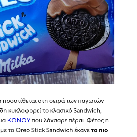
h προστίθεται στη σειρά των παγωτών
ήδη κυκλοφορεί το κλασικό Sandwich,
ήμα
ΚΩΝΟΥ
που λάνσαρε πέρσι. Φέτος η
ί με το Oreo Stick Sandwich έκανε
το πιο