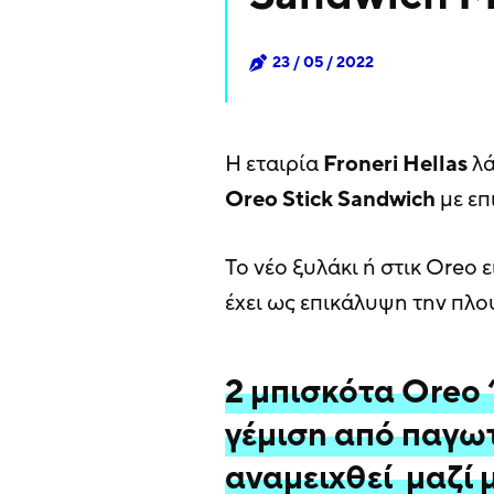
23 / 05 / 2022
Η εταιρία
Froneri Hellas
λά
Oreo Stick Sandwich
με ε
Το νέο ξυλάκι ή στικ Oreo 
έχει ως επικάλυψη την πλο
2 μπισκότα Oreo 
γέμιση από παγωτ
αναμειχθεί μαζί 