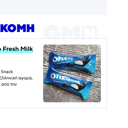
ΑΚΟΜΗ
 Fresh Milk
 Snack
λληνική αγορά,
 από την