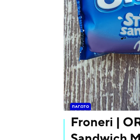
ΠΑΓΩΤΌ
Froneri | O
Sandwich Mi