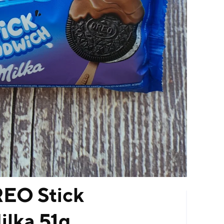
REO Stick
lka 51g