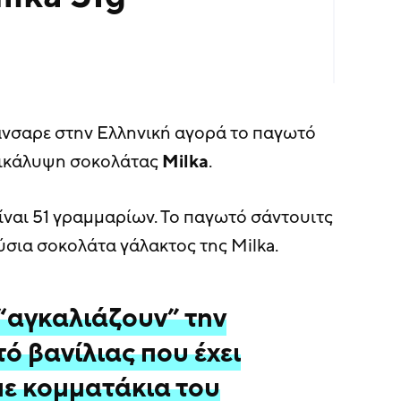
νσαρε στην Ελληνική αγορά το παγωτό
πικάλυψη σοκολάτας
Milka
.
είναι 51 γραμμαρίων. Το παγωτό σάντουιτς
ύσια σοκολάτα γάλακτος της Milka.
“αγκαλιάζουν” την
ό βανίλιας που έχει
με κομματάκια του