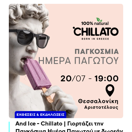
ΕΚΘΈΣΕΙΣ & ΕΚΔΗΛΏΣΕΙΣ
And Ice - Chillato | Γιορτάζει την
Παγκόσμια Ημέρα Παγωτού με δωρεάν