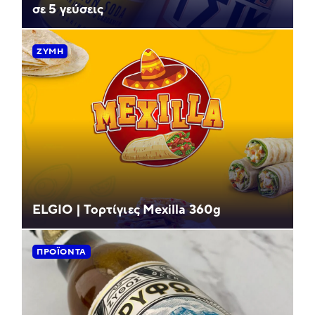
σε 5 γεύσεις
ΖΎΜΗ
ELGIO | Τορτίγιες Mexilla 360g
ΠΡΟΪΌΝΤΑ