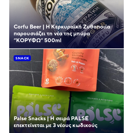
Corfu Beer | Η Κερκυραϊκή Ζυθοποιία
παρουσιάζει τη νέα της μπύρα
“ΚΟΡΥΦΩ” 500ml
SNACK
Palse Snacks | Η σειρά PALSE
επεκτείνεται με 3 νέους κωδικούς