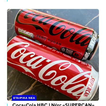
ΕΤΑΙΡΙΚΆ ΝΈΑ
Coca-Cola HBC | Νέες «SUPERCAN»