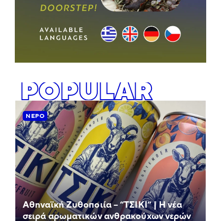
POPULAR
ΝΕΡΌ
Αθηναϊκή Ζυθοποιία – “ΤΣΙΚΙ” | Η νέα
σειρά αρωματικών ανθρακούχων νερών